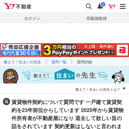
Yahoo!不動産
キーワードで
Yahoo!不動産
検索
通知
質問を探す
i
ログイン
ID新規取得
教えて！住まいの先生
質問一覧
質問詳細
教えて！住まいの先生とは？
賃貸物件契約について質問です 一戸建て賃貸契
約を23年前位からしています 2025年から賃貸物
件所有者が不動産屋になり 退去して欲しい旨の
話をされています 契約更新はしないと言われま