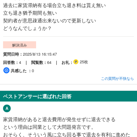
過去に家賃滞納有る場合立ち退き料は貰え無い
立ち退き猶予期間も無い
契約者が意思疎通出来ないので更新しない
どうなんでしょうか？
解決済み
質問日時
2025/8/13 16:15:47
25枚
回答数
4
閲覧数
64
お礼
共感した
0
この質問が不快なら
ベストアンサーに選ばれた回答
家賃滞納があると退去費用が発生せずに退去できる
という理由は同業として大問題発言です。
おそらく、そういう風に立ち回る事で退去を有利に進めた