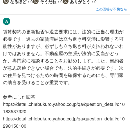
なるほど：
0
そうだね：
0
ありがとう：
0
この回答が不快なら
賃貸契約の更新拒否や退去要求には、法的に正当な理由が
必要です。過去の家賃滞納は立ち退き料交渉に影響する可
能性がありますが、必ずしも立ち退き料が支払われないわ
けではありません。不動産屋の主張が法的に妥当かどう
か、専門家に相談することをお勧めします。また、契約者
が意思疎通できない場合でも、法的手続きが必要です。次
の住居を見つけるための時間を確保するためにも、専門家
の助言を受けることが重要です。
参考にした回答
https://detail.chiebukuro.yahoo.co.jp/qa/question_detail/q10
183537320
https://detail.chiebukuro.yahoo.co.jp/qa/question_detail/q10
298150100