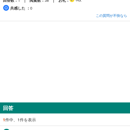
回答数
1
閲覧数
38
お礼
共感した
0
この質問が不快なら
回答
1
件中、1件を表示