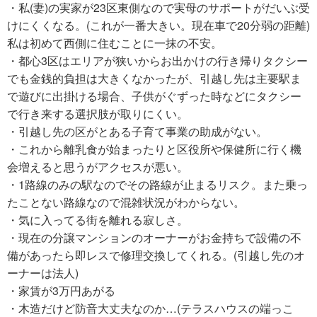
・私(妻)の実家が23区東側なので実母のサポートがだいぶ受
けにくくなる。(これが一番大きい。現在車で20分弱の距離)
私は初めて西側に住むことに一抹の不安。
・都心3区はエリアが狭いからお出かけの行き帰りタクシー
でも金銭的負担は大きくなかったが、引越し先は主要駅ま
で遊びに出掛ける場合、子供がぐずった時などにタクシー
で行き来する選択肢が取りにくい。
・引越し先の区がとある子育て事業の助成がない。
・これから離乳食が始まったりと区役所や保健所に行く機
会増えると思うがアクセスが悪い。
・1路線のみの駅なのでその路線が止まるリスク。また乗っ
たことない路線なので混雑状況がわからない。
・気に入ってる街を離れる寂しさ。
・現在の分譲マンションのオーナーがお金持ちで設備の不
備があったら即レスで修理交換してくれる。(引越し先のオ
ーナーは法人)
・家賃が3万円あがる
・木造だけど防音大丈夫なのか…(テラスハウスの端っこ