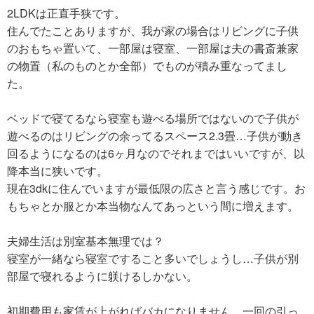
2LDKは正直手狭です。
住んでたことありますが、我が家の場合はリビングに子供
のおもちゃ置いて、一部屋は寝室、一部屋は夫の書斎兼家
の物置（私のものとか全部）でものが積み重なってまし
た。
ベッドで寝てるなら寝室も遊べる場所ではないので子供が
遊べるのはリビングの余ってるスペース2.3畳…子供が動き
回るようになるのは6ヶ月なのでそれまではいいですが、以
降本当に狭いです。
現在3dkに住んでいますが最低限の広さと言う感じです。お
もちゃとか服とか本当物なんてあっという間に増えます。
夫婦生活は別室基本無理では？
寝室が一緒なら寝室ですること多いでしょうし…子供が別
部屋で寝れるように躾けるしかない。
初期費用も家賃が上がればバカになりません。一回の引っ