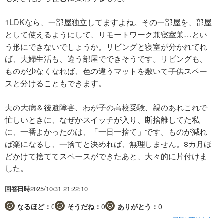
1LDKなら、一部屋独立してますよね。その一部屋を、部屋
として使えるようにして、リモートワーク兼寝室兼…とい
う形にできないでしょうか。リビングと寝室が分かれてれ
ば、夫婦生活も、違う部屋でできそうです。リビングも、
ものが少なくなれば、色の違うマットを敷いて子供スペー
スと分けることもできます。
夫の大病＆後遺障害、わが子の高校受験、親のあれこれで
忙しいときに、なぜかスイッチが入り、断捨離してた私
に、一番よかったのは、「一日一捨て」です。ものが減れ
ば楽になるし、一捨てと決めれば、無理しません。8カ月ほ
どかけて捨ててスペースができたあと、大々的に片付けま
した。
回答日時
2025/10/31 21:22:10
なるほど：
0
そうだね：
0
ありがとう：
0