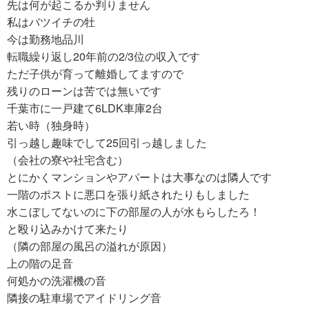
先は何が起こるか判りません
私はバツイチの牡
今は勤務地品川
転職繰り返し20年前の2/3位の収入です
ただ子供が育って離婚してますので
残りのローンは苦では無いです
千葉市に一戸建て6LDK車庫2台
若い時（独身時）
引っ越し趣味でして25回引っ越しました
（会社の寮や社宅含む）
とにかくマンションやアパートは大事なのは隣人です
一階のポストに悪口を張り紙されたりもしました
水こぼしてないのに下の部屋の人が水もらしたろ！
と殴り込みかけて来たり
（隣の部屋の風呂の溢れが原因）
上の階の足音
何処かの洗濯機の音
隣接の駐車場でアイドリング音