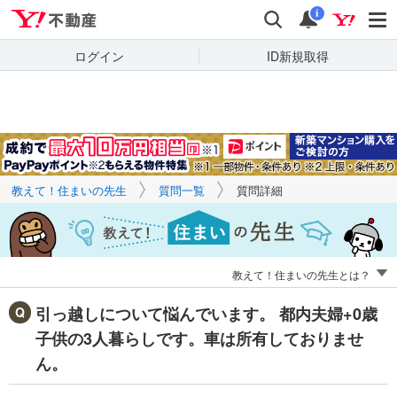
Yahoo!不動産
キーワードで
Yahoo!不動産
検索
通知
質問を探す
i
ログイン
ID新規取得
教えて！住まいの先生
質問一覧
質問詳細
教えて！住まいの先生とは？
引っ越しについて悩んでいます。 都内夫婦+0歳
子供の3人暮らしです。車は所有しておりませ
ん。