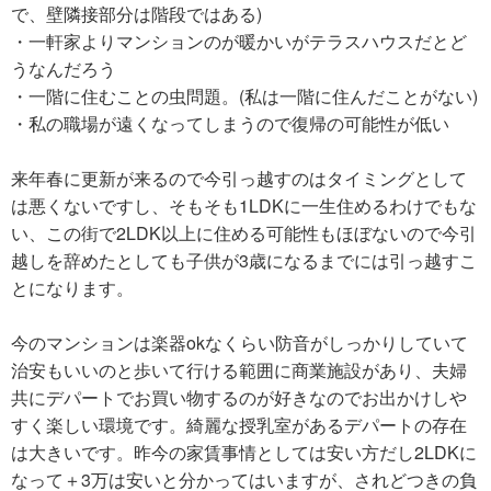
で、壁隣接部分は階段ではある)
・一軒家よりマンションのが暖かいがテラスハウスだとど
うなんだろう
・一階に住むことの虫問題。(私は一階に住んだことがない)
・私の職場が遠くなってしまうので復帰の可能性が低い
来年春に更新が来るので今引っ越すのはタイミングとして
は悪くないですし、そもそも1LDKに一生住めるわけでもな
い、この街で2LDK以上に住める可能性もほぼないので今引
越しを辞めたとしても子供が3歳になるまでには引っ越すこ
とになります。
今のマンションは楽器okなくらい防音がしっかりしていて
治安もいいのと歩いて行ける範囲に商業施設があり、夫婦
共にデパートでお買い物するのが好きなのでお出かけしや
すく楽しい環境です。綺麗な授乳室があるデパートの存在
は大きいです。昨今の家賃事情としては安い方だし2LDKに
なって＋3万は安いと分かってはいますが、されどつきの負