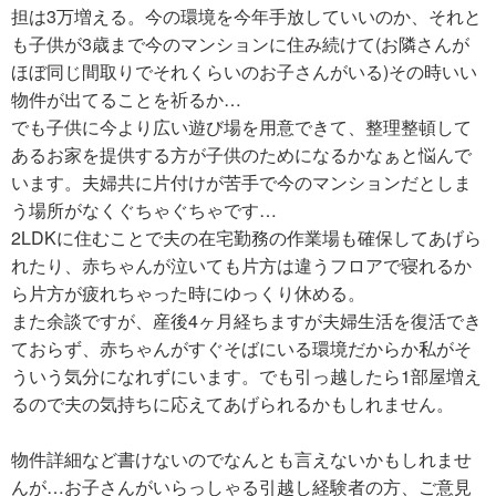
担は3万増える。今の環境を今年手放していいのか、それと
も子供が3歳まで今のマンションに住み続けて(お隣さんが
ほぼ同じ間取りでそれくらいのお子さんがいる)その時いい
物件が出てることを祈るか…
でも子供に今より広い遊び場を用意できて、整理整頓して
あるお家を提供する方が子供のためになるかなぁと悩んで
います。夫婦共に片付けが苦手で今のマンションだとしま
う場所がなくぐちゃぐちゃです…
2LDKに住むことで夫の在宅勤務の作業場も確保してあげら
れたり、赤ちゃんが泣いても片方は違うフロアで寝れるか
ら片方が疲れちゃった時にゆっくり休める。
また余談ですが、産後4ヶ月経ちますが夫婦生活を復活でき
ておらず、赤ちゃんがすぐそばにいる環境だからか私がそ
ういう気分になれずにいます。でも引っ越したら1部屋増え
るので夫の気持ちに応えてあげられるかもしれません。
物件詳細など書けないのでなんとも言えないかもしれませ
んが…お子さんがいらっしゃる引越し経験者の方、ご意見