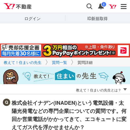
Yahoo!不動産
キーワードで
Yahoo!不動産
検索
通知
質問を探す
i
ログイン
ID新規取得
教えて！住まいの先生
質問一覧
質問詳細
教えて！住まいの先生とは？
株式会社イナデン(INADEN)という電気設備・太
陽光発電などの専門企業についての質問です。何
回か営業電話がかかってきて、エコキュートに変
えてガス代を浮かせませんか？