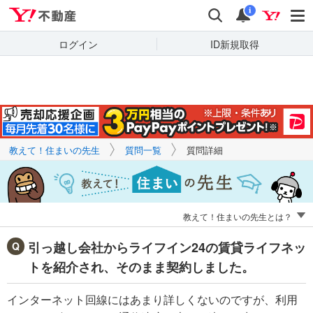
Yahoo!不動産
キーワードで
Yahoo!不動産
検索
通知
質問を探す
i
ログイン
ID新規取得
教えて！住まいの先生
質問一覧
質問詳細
教えて！住まいの先生とは？
引っ越し会社からライフイン24の賃貸ライフネッ
トを紹介され、そのまま契約しました。
インターネット回線にはあまり詳しくないのですが、利用