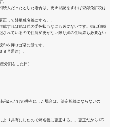
す。
相続人だったとした場合は、更正登記をすれば登録免許税は
更正して姉単独名義にする。」
作成すれば他は弟の委任状もなにも必要ないです。姉は印鑑
記されているので住所変更がない限り姉の住民票も必要ない
認印を押せば済む話です。
３８号通達）。
遺産分割をした日）
姉弟2人だけの共有にした場合は、法定相続にならないの
。
により共有にしたので姉名義に更正する。」更正だから1不