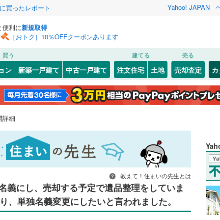
Yahoo! JAPAN
際に買ったレポート
と便利に
新規取得
［おトク］10％OFFクーポンあります
買う
建てる
売る
ョン
新築一戸建て
中古一戸建て
注文住宅
土地
売却査定
カ
問詳細
Ya
教えて！住まいの先生とは
名義にし、売却する予定で遺品整理をしていま
り、単独名義変更にしたいと言われました。