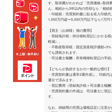
す。取得費がわかれば「売買価格−取得
ん。相続から3年以内の売却なら「相続
・印紙税：売買契約書に貼る収入印紙代。売
1,000万円超〜5,000万円以下なら1万
【買主（お姉様）側の費用】
・登録免許税：持分移転登記にかかる税金
軽減）。
・不動産取得税：固定資産税評価額×3
でも課税されます。
・司法書士報酬：所有権移転登記の手続
【どちらが負担するかの一般的な慣行】
・売買契約書は通常2通作成し、印紙代
通分で済みます。
・登記費用（登録免許税＋司法書士報酬
・売買契約書の作成は、司法書士に登記
す。
なお、姉妹間の売買は価格設定に注意が