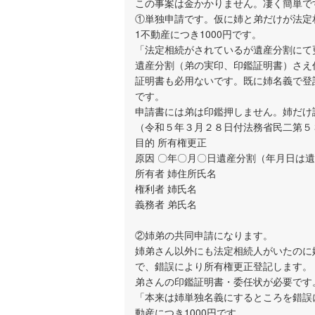
この事案は金かかりません。凄く簡単で
①単独申請です。仮に姉と弟だけが法定
1不動産につき1000円です。
「法定相続がされているが遺産分割にて
遺産分割（弟の実印、印鑑証明書）さえ
証明書も必用ないです。既に姉名義で登
です。
申請書には弟は印鑑押しません。姉だけ
（令和５年３月２８日付法務省民二第５
目的 所有権更正
原因 〇年〇月〇日遺産分割（年月日は
所有者 姉住所氏名
権利者 姉氏名
義務者 弟氏名
②姉弟の共同申請になります。
姉弟さん以外にも法定相続人がいたのに
で、錯誤により所有権更正登記します。
弟さんの印鑑証明書・委任状が必要です
「本来は姉単独名義にするところを錯誤
動産につき1000円です。