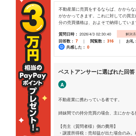
不動産屋に売買をするならば、かからな
がかかってきます。これに対しての買主(
分の売買価格は、およそで納得していま
質問日時：
2026/4/3 02:30:40
解決済
回答数：
7
｜
閲覧数：
316
｜
お礼
共感した：
0
ベストアンサーに選ばれた回答
A
不動産業に携わっている者です。
姉妹間での持分売買の場合、主にかかる
【売主（質問者様）側の費用】
・譲渡所得税：売却益が出た場合のみ。