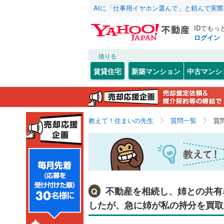
AIに「仕事用イヤホン選んで」と頼んで実
IDでもっ
ログイン
借りる
賃貸住宅
新築マンション
中古マンシ
教えて！住まいの先生
質問一覧
質
不動産を相続し、姉との共有
Q
したが、急に姉が私の持分を買取