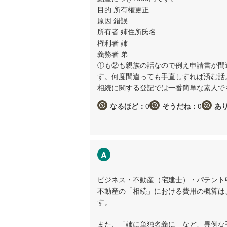
目的 所有権更正
原因 錯誤
所有者 姉住所氏名
権利者 姉
義務者 弟
①も②も親族の話なので例え申請書が間
す。何度間違っても手直しすれば済む話
相続に関する登記では一番簡単な素人で
なるほど：
0
そうだね：
0
あ
A
ビジネス・不動産（宅建士）・パテント
不動産の「相続」における費用の概算は
す。
また、「姉に単独名義に」など、異例な