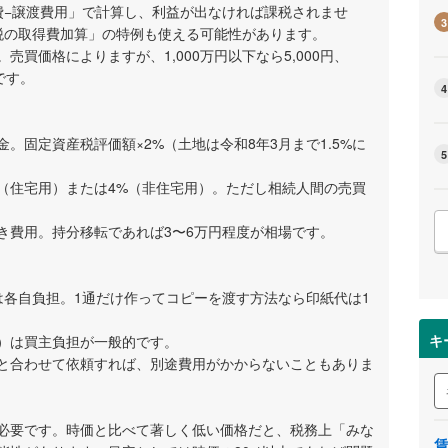
費−譲渡費用」で計算し、利益が出なければ課税されませ
3
税の取得費加算」の特例も使える可能性があります。
買価格によりますが、1,000万円以下なら5,000円、
円です。
4
。固定資産税評価額×2%（土地は令和8年3月まで1.5%に
5
%（住宅用）または4%（非住宅用）。ただし相続人間の売買
き費用。持分移転であれば3〜6万円程度が相場です。
は各自負担。1通だけ作ってコピーを渡す方法なら印紙代は1
キ
）は買主負担が一般的です。
と合わせて依頼すれば、別途費用がかからないこともありま
必要です。時価と比べて著しく低い価格だと、税務上「みな