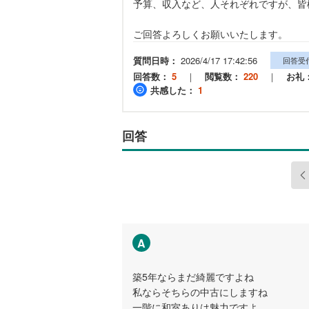
予算、収入など、人それぞれですが、皆
ご回答よろしくお願いいたします。
質問日時：
2026/4/17 17:42:56
回答受
回答数：
5
｜
閲覧数：
220
｜
お礼
共感した：
1
回答
A
築5年ならまだ綺麗ですよね
私ならそちらの中古にしますね
一階に和室ありは魅力ですよ