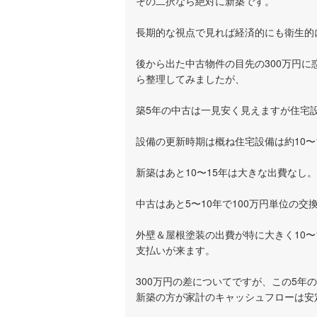
その二択なら絶対に新築です。
長期的な視点で見れば経済的にも衛生的
後から出た中古物件の目先の300万円
ら整理してみましたが、
築5年の中古は一見安く見えますが住宅
設備の更新時期は概ね住宅設備は約10〜
新築はあと10〜15年は大きな出費なし。
中古はあと5〜10年で100万円単位の
外壁＆屋根塗装の出費が特に大きく10〜
支払いが来ます。
300万円の差についてですが、この5
新築の方が家計のキャッシュフローは安