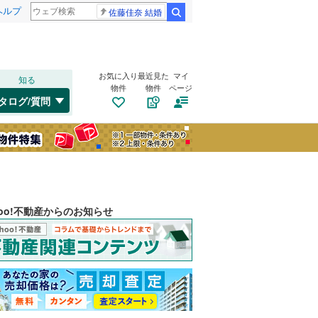
ヘルプ
佐藤佳奈 結婚
検索
お気に入り
最近見た
マイ
知る
物件
物件
ページ
タログ/質問
hoo!不動産からのお知らせ