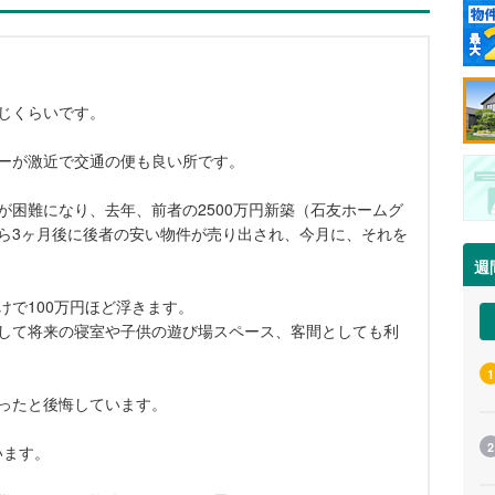
じくらいです。
ーが激近で交通の便も良い所です。
が困難になり、去年、前者の2500万円新築（石友ホームグ
ら3ヶ月後に後者の安い物件が売り出され、今月に、それを
週
けで100万円ほど浮きます。
して将来の寝室や子供の遊び場スペース、客間としても利
1
ったと後悔しています。
2
います。