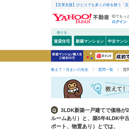
【災害支援】ひとりでも多くの命を救う「災
IDでもっ
ログイン
借りる
賃貸住宅
新築マンション
中古マンシ
教えて！住まいの先生
質問一覧
質
3LDK新築一戸建てで価格が
Q
ルームあり）と、築5年4LDK中
ポート、物置あり）とでは、