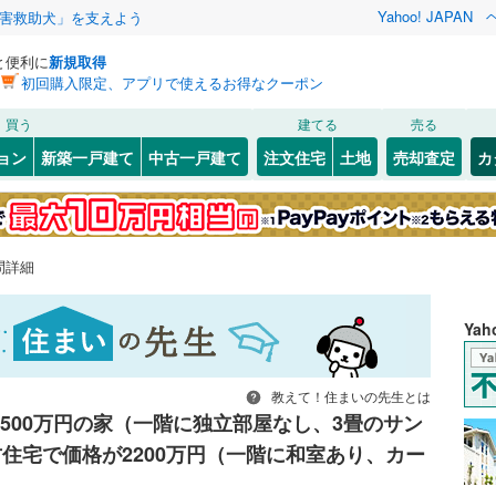
Yahoo! JAPAN
害救助犬」を支えよう
と便利に
新規取得
初回購入限定、アプリで使えるお得なクーポン
買う
建てる
売る
ョン
新築一戸建て
中古一戸建て
注文住宅
土地
売却査定
カ
問詳細
Ya
教えて！住まいの先生とは
2500万円の家（一階に独立部屋なし、3畳のサン
古住宅で価格が2200万円（一階に和室あり、カー