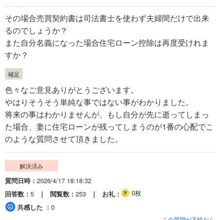
その場合売買契約書は司法書士を使わず夫婦間だけで出来
るのでしょうか？
また自分名義になった場合住宅ローン控除は再度受けれま
すか？
補足
色々なご意見ありがとうございます。
やはりそうそう単純な事ではない事がわかりました。
将来の事はわかりませんが、もし自分が先に逝ってしまっ
た場合、妻に住宅ローンが残ってしまうのが1番の心配でこ
のような質問させて頂きました。
解決済み
質問日時
2026/4/17 18:18:32
0枚
回答数
5
閲覧数
253
お礼
共感した
0
この質問が不快なら