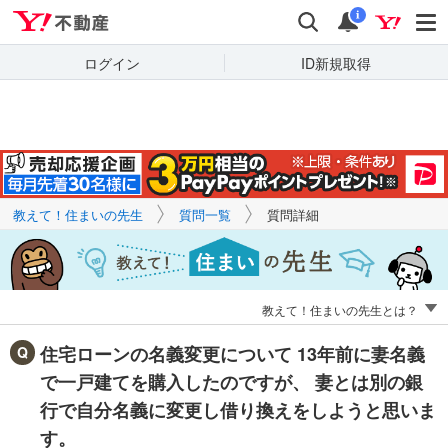
Yahoo!不動産
キーワードで
Yahoo!不動産
検索
通知
質問を探す
i
ログイン
ID新規取得
教えて！住まいの先生
質問一覧
質問詳細
教えて！住まいの先生とは？
住宅ローンの名義変更について 13年前に妻名義
で一戸建てを購入したのですが、 妻とは別の銀
行で自分名義に変更し借り換えをしようと思いま
す。