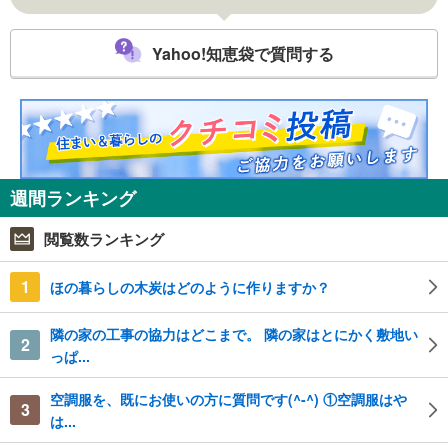
Yahoo!知恵袋で質問する
週間ランキング
閲覧数ランキング
1
ほの暮らしの木炭はどのように作りますか？
隣の家の工事の協力はどこまで。 隣の家はとにかく敷地い
2
っぱ...
空調服を、既にお使いの方に質問です(^-^) ①空調服はや
3
は...