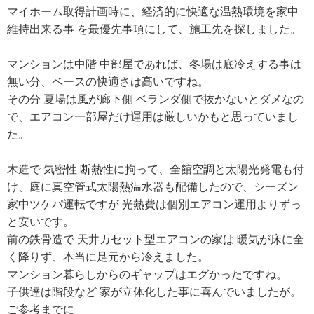
マイホーム取得計画時に、経済的に快適な温熱環境を家中
維持出来る事 を最優先事項にして、施工先を探しました。
マンションは中階 中部屋であれば、冬場は底冷えする事は
無い分、ベースの快適さは高いですね。
その分 夏場は風が廊下側 ベランダ側で抜かないとダメなの
で、エアコン一部屋だけ運用は厳しいかもと思っていまし
た。
木造で 気密性 断熱性に拘って、全館空調と太陽光発電も付
け、庭に真空管式太陽熱温水器も配備したので、シーズン
家中ツケパ運転ですが 光熱費は個別エアコン運用よりずっ
と安いです。
前の鉄骨造で 天井カセット型エアコンの家は 暖気が床に全
く降りず、本当に足元から冷えました。
マンション暮らしからのギャップはエグかったですね。
子供達は階段など 家が立体化した事に喜んでいましたが。
ご参考までに