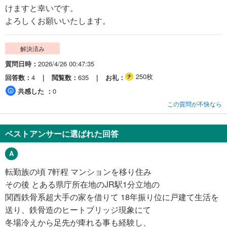
けますと幸いです。
よろしくお願いいたします。
解決済み
質問日時
2026/4/26 00:47:35
250枚
回答数
4
閲覧数
635
お礼
共感した
0
この質問が不快なら
ベストアンサーに選ばれた回答
転勤族の頃 7軒程 マンションを移り住み
その後 とある県庁所在地のJR駅1分立地の
関西鉄骨系超大手の家を借りて 18年振り位に戸建て生活を
送り、鉄骨造のヒートブリッジ現象にて
冬場冷えから足先が痺れる事も経験し、