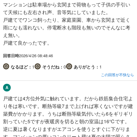
マンションは駐車場から玄関まで荷物もって子供の手引い
て天候にも左右され声、音等気にしていました。
戸建てでワンコ飼ったり、家庭菜園、車から玄関まで近く
雨になも濡れない。停電断水も階段も無いのでそんなに考
え無い。
戸建て良かったです。
回答日時
2026/4/26 08:48:46
なるほど：
1
そうだね：
0
ありがとう：
1
この回答が不快なら
戸建ては4方位外気に触れています。だから鉄筋集合住宅よ
り冬は寒いです。断熱等級7まで上げれば寒くないですが建
築費がかかります。うちは断熱等級気付いたら6をギリギリ
割っていた5ですが夜暖房を切ると朝の室温は16℃です。
逆に夏は暑くなりますがエアコンを使うとすぐに下がりま
す。マンションの厚いコンクリート壁は夏の太陽で照らさ