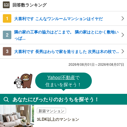
回答数ランキング
1
大喜利です こんなワンルームマンションはイヤだ
隣の家の工事の協力はどこまで。 隣の家はとにかく敷地い
2
っぱ...
3
大喜利です 長男はわらで家を造りました 次男は木の枝で...
2026年08月01日～2026年08月07日
Yahoo!不動産
で
住まいを探そう！
あなたにぴったりのおうちを探そう！
新築マンション
3LDK以上のマンション