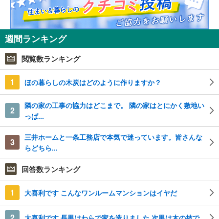
週間ランキング
閲覧数ランキング
1
ほの暮らしの木炭はどのように作りますか？
隣の家の工事の協力はどこまで。 隣の家はとにかく敷地い
2
っぱ...
三井ホームと一条工務店で本気で迷っています。皆さんな
3
らどちら...
回答数ランキング
1
大喜利です こんなワンルームマンションはイヤだ
2
大喜利です 長男はわらで家を造りました 次男は木の枝で...