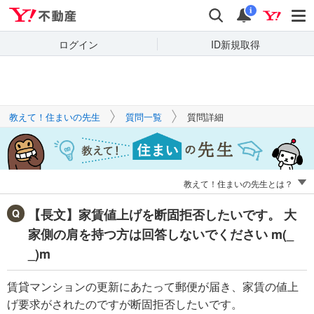
Yahoo!不動産
キーワードで
Yahoo!不動産
検索
通知
質問を探す
i
ログイン
ID新規取得
教えて！住まいの先生
質問一覧
質問詳細
教えて！住まいの先生とは？
【長文】家賃値上げを断固拒否したいです。 大
家側の肩を持つ方は回答しないでください m(_
_)m
賃貸マンションの更新にあたって郵便が届き、家賃の値上
げ要求がされたのですが断固拒否したいです。