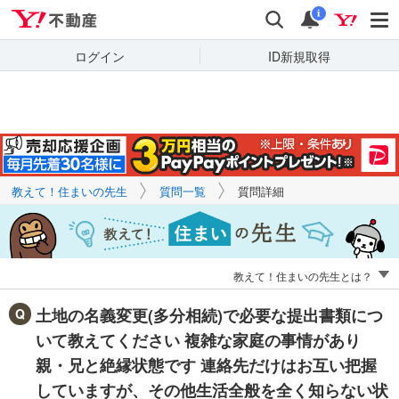
Yahoo!不動産
キーワードで
Yahoo!不動産
検索
通知
質問を探す
i
ログイン
ID新規取得
教えて！住まいの先生
質問一覧
質問詳細
教えて！住まいの先生とは？
土地の名義変更(多分相続)で必要な提出書類につ
いて教えてください 複雑な家庭の事情があり
親・兄と絶縁状態です 連絡先だけはお互い把握
していますが、その他生活全般を全く知らない状