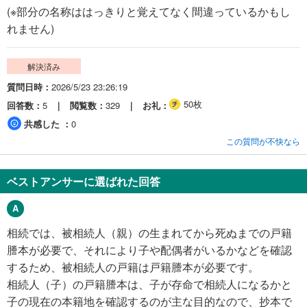
(※部分の名称ははっきりと覚えてなく間違っているかもし
れません)
解決済み
質問日時
2026/5/23 23:26:19
50枚
回答数
5
閲覧数
329
お礼
共感した
0
この質問が不快なら
ベストアンサーに選ばれた回答
相続では、被相続人（親）の生まれてから死ぬまでの戸籍
謄本が必要で、それにより子や配偶者がいるかなどを確認
するため、被相続人の戸籍は戸籍謄本が必要です。
相続人（子）の戸籍謄本は、子が存命で相続人になるかと
子の現在の本籍地を確認するのが主な目的なので、抄本で