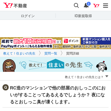
Yahoo!不動産
キーワードで
Yahoo!不動産
検索
通知
質問を探す
i
ログイン
ID新規取得
教えて！住まいの先生
質問一覧
質問詳細
教えて！住まいの先生とは？
RC造のマンションで他の部屋のおしっこのにお
いがすることってあるえるでしょうか？ 夜にな
るとおしっこ臭が凄くします。