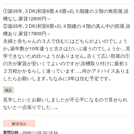
①築35年,３DK(和室6畳,4.5畳×2),５階建の２階の角部屋,浴
槽なし,家賃12800円～
②築25年,２DK(和室6畳×2),４階建の４階の真ん中の部屋,浴
槽あり,家賃17800円～
夫婦と赤ちゃんの３人で住むにはどちらがよいのでしょう
か｡築年数が10年違うと古さはだいぶ違うのでしょうか…見
学できないため比べようがありません｡古くて広い部屋の①
の方が家賃が安いくてよいのですが,浴槽取り付けに最初１
２万程かかるらしく迷っています…｡何かアドバイスありま
したらお願いします｡ちなみに3年は住む予定です｡
補足
見学したいとお願いしましたが不公平になるので見せられ
ないと一点張りでした…｡
解決済み
質問日時
2009/11/26 22:18:54