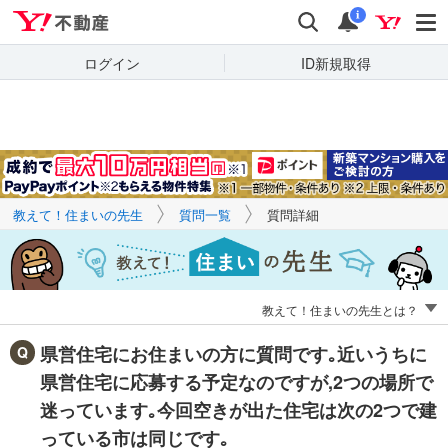
Yahoo!不動産
キーワードで
Yahoo!不動産
検索
通知
質問を探す
i
ログイン
ID新規取得
教えて！住まいの先生
質問一覧
質問詳細
教えて！住まいの先生とは？
県営住宅にお住まいの方に質問です｡近いうちに
県営住宅に応募する予定なのですが,2つの場所で
迷っています｡今回空きが出た住宅は次の2つで建
っている市は同じです｡