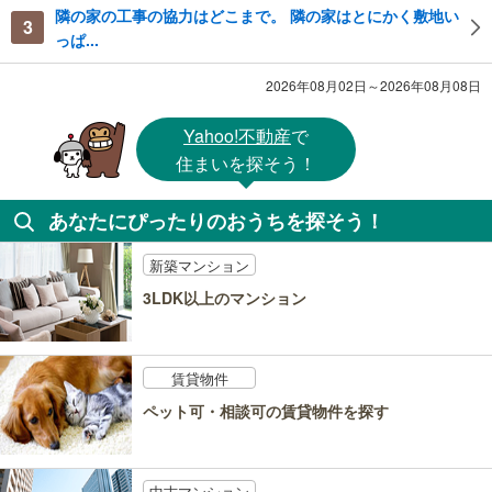
隣の家の工事の協力はどこまで。 隣の家はとにかく敷地い
3
っぱ...
2026年08月02日～2026年08月08日
Yahoo!不動産
で
住まいを探そう！
あなたにぴったりのおうちを探そう！
新築マンション
3LDK以上のマンション
賃貸物件
ペット可・相談可の賃貸物件を探す
中古マンション