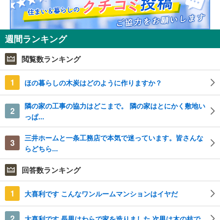
週間ランキング
閲覧数ランキング
1
ほの暮らしの木炭はどのように作りますか？
隣の家の工事の協力はどこまで。 隣の家はとにかく敷地い
2
っぱ...
三井ホームと一条工務店で本気で迷っています。皆さんな
3
らどちら...
回答数ランキング
1
大喜利です こんなワンルームマンションはイヤだ
2
大喜利です 長男はわらで家を造りました 次男は木の枝で...