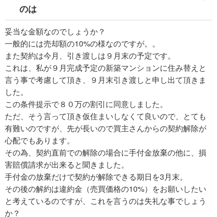
のは
妥当な金額なのでしょうか？
一般的には売却額の10%の様なのですが。。
また契約は今月、引き渡しは９月末の予定です。
これは、私が９月完成予定の新築マンションに住み替えと
言う事で考慮して頂き、９月末引き渡しと申し出て頂きま
した。
この条件提示で８０万の割引に同意しました。
ただ、そう言って頂き仮住まいしなくて良いので、とても
有難いのですが、先が長いので買主さんからの契約解除が
心配でもあります。
その為、契約直前での解除の場合に手付金放棄の他に、損
害賠償請求が出来ると聞きました。
手付金の放棄だけで契約が解除できる期日を3月末。
その後の解約は違約金（売買価格の10%）をお願いしたい
と考えているのですが、これを言うのは失礼な事でしょう
か？