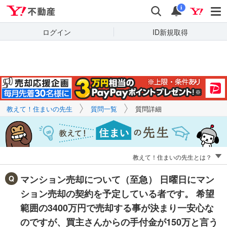
Yahoo!不動産
キーワードで
Yahoo!不動産
検索
通知
質問を探す
i
ログイン
ID新規取得
教えて！住まいの先生
質問一覧
質問詳細
教えて！住まいの先生とは？
マンション売却について（至急） 日曜日にマン
ション売却の契約を予定している者です。 希望
範囲の3400万円で売却する事が決まり一安心な
のですが、買主さんからの手付金が150万と言う