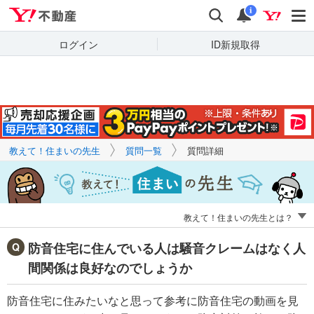
Yahoo!不動産
キーワードで
Yahoo!不動産
検索
通知
質問を探す
i
ログイン
ID新規取得
教えて！住まいの先生
質問一覧
質問詳細
教えて！住まいの先生とは？
防音住宅に住んでいる人は騒音クレームはなく人
間関係は良好なのでしょうか
防音住宅に住みたいなと思って参考に防音住宅の動画を見