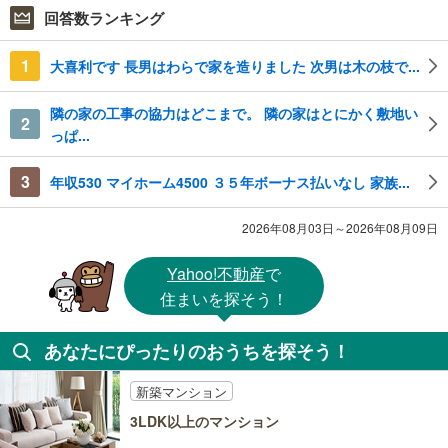
回答数ランキング
1
大喜利です 長男はわらで家を造りました 次男は木の枝で...
隣の家の工事の協力はどこまで。 隣の家はとにかく敷地い
2
っぱ...
3
年収530 マイホーム4500 ３５年ボーナス払いなし 家族...
2026年08月03日～2026年08月09日
Yahoo!不動産
で
住まいを探そう！
あなたにぴったりのおうちを探そう！
新築マンション
3LDK以上のマンション