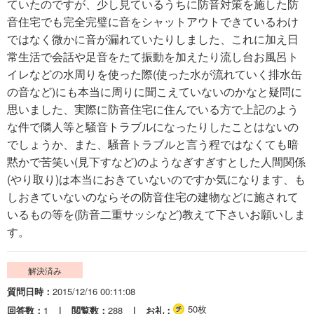
ていたのですが、少し見ているうちに防音対策を施した防
音住宅でも完全完璧に音をシャットアウトできているわけ
ではなく微かに音が漏れていたりしました、これに加え日
常生活で会話や足音をたて振動を加えたり流し台お風呂ト
イレなどの水周りを使った際(使った水が流れていく排水缶
の音など)にも本当に周りに聞こえていないのかなと疑問に
思いました、実際に防音住宅に住んでいる方で上記のよう
な件で隣人等と騒音トラブルになったりしたことはないの
でしょうか、また、騒音トラブルと言う程ではなくても暗
黙かで苦笑い(見下すなど)のようなぎすぎすとした人間関係
(やり取り)は本当におきていないのですか気になります、も
しおきていないのならその防音住宅の建物などに施されて
いるもの等を(防音二重サッシなど)教えて下さいお願いしま
す。
解決済み
質問日時
2015/12/16 00:11:08
50枚
回答数
1
閲覧数
288
お礼