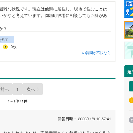
困難な状況です。現在は他県に居住し、現地で住むことは
いかなと考えています。岡垣町役場に相談しても回答があ
か？
付終了
：
0枚
この質問が不快なら
週
前へ
1
次へ
1～1件 /
1件
1
回答日時：
2020/11/9 10:57:41
2
いかもしれませんが、不動産屋さんへ無償でも良いから引き