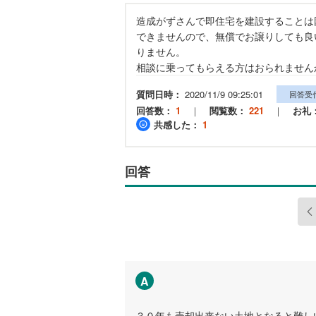
造成がずさんで即住宅を建設することは
できませんので、無償でお譲りしても良
りません。
相談に乗ってもらえる方はおられません
質問日時：
2020/11/9 09:25:01
回答受
回答数：
1
｜
閲覧数：
221
｜
お礼
共感した：
1
回答
A
３０年も売却出来ない土地となると難し