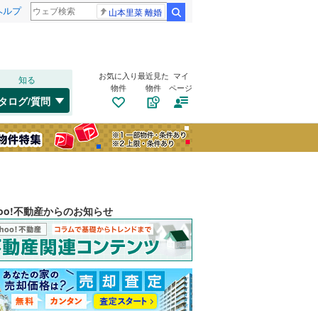
ヘルプ
山本里菜 離婚
検索
お気に入り
最近見た
マイ
知る
物件
物件
ページ
タログ/質問
hoo!不動産からのお知らせ