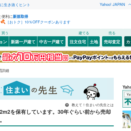
Yahoo! JAPAN
クに生き抜くヒント
と便利に
新規取得
［おトク］10％OFFクーポンあります
買う
建てる
売る
ョン
新築一戸建て
中古一戸建て
注文住宅
土地
売却査定
カ
問詳細
Ya
教えて！住まいの先生とは
2m2を保有しています。30年ぐらい前から売却
。