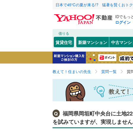
日本で45℃の夏が来る!? 猛暑を賢くおト
IDでもっ
ログイン
借りる
賃貸住宅
新築マンション
中古マンシ
教えて！住まいの先生
質問一覧
質
福岡県岡垣町中央台に土地22
Q
を試みていますが、実現しません