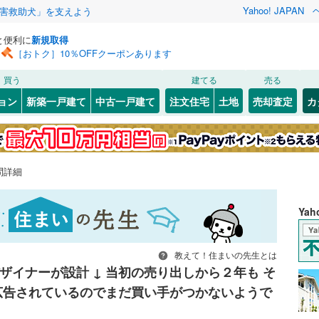
Yahoo! JAPAN
害救助犬」を支えよう
と便利に
新規取得
［おトク］10％OFFクーポンあります
買う
建てる
売る
ョン
新築一戸建て
中古一戸建て
注文住宅
土地
売却査定
カ
問詳細
Ya
教えて！住まいの先生とは
デザイナーが設計 ↓ 当初の売り出しから２年も そ
広告されているのでまだ買い手がつかないようで