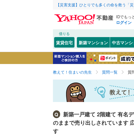
【災害支援】ひとりでも多くの命を救う「災
IDでもっ
ログイン
借りる
賃貸住宅
新築マンション
中古マンシ
教えて！住まいの先生
質問一覧
質
新築一戸建て 2階建て 有名
Q
のままで売り出しされています 
す