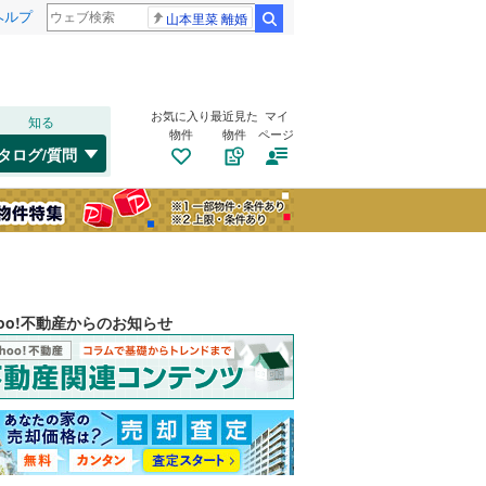
ヘルプ
山本里菜 離婚
検索
お気に入り
最近見た
マイ
知る
物件
物件
ページ
タログ/質問
hoo!不動産からのお知らせ