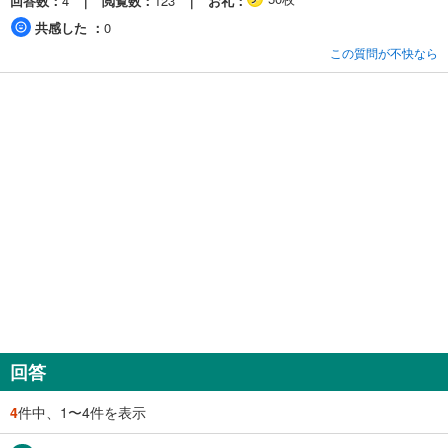
回答数
4
閲覧数
123
お礼
共感した
0
この質問が不快なら
回答
4
件中、1〜4件を表示