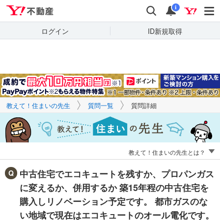
Yahoo!不動産
キーワードで
Yahoo!不動産
検索
通知
質問を探す
i
ログイン
ID新規取得
教えて！住まいの先生
質問一覧
質問詳細
教えて！住まいの先生とは？
中古住宅でエコキュートを残すか、プロパンガス
に変えるか、併用するか 築15年程の中古住宅を
購入しリノベーション予定です。 都市ガスのな
い地域で現在はエコキュートのオール電化です。