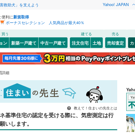
Yahoo! JAPAN
害救助犬」を支えよう
と便利に
新規取得
ボーナスセレクション 人気商品が最大40％
買う
建てる
売る
ョン
新築一戸建て
中古一戸建て
注文住宅
土地
売却査定
カ
問詳細
Ya
教えて！住まいの先生とは
エネ基準住宅の認定を受ける際に、気密測定は行
願いします。