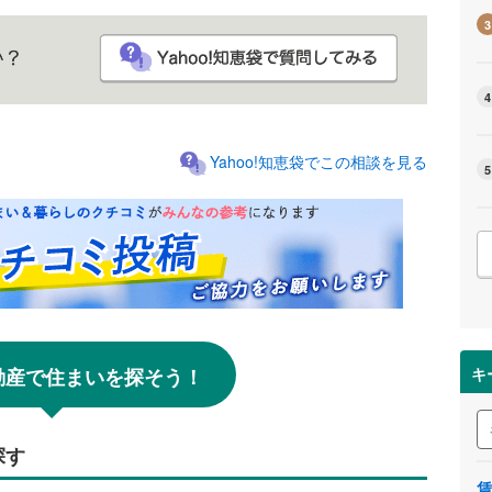
3
4
Yahoo!知恵袋でこの相談を見る
5
!不動産で住まいを探そう！
キ
探す