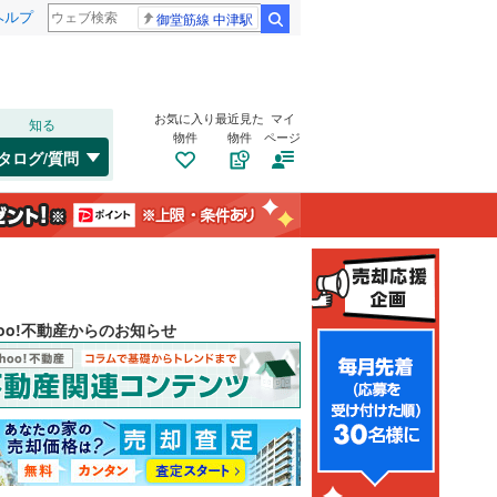
ヘルプ
御堂筋線 中津駅
検索
お気に入り
最近見た
マイ
知る
物件
物件
ページ
タログ/質問
hoo!不動産からのお知らせ