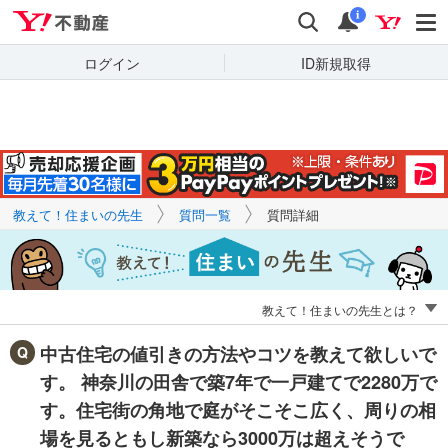
Yahoo!不動産
キーワードで
Yahoo!不動産
検索
通知
質問を探す
i
ログイン
ID新規取得
教えて！住まいの先生
質問一覧
質問詳細
教えて！住まいの先生とは？
中古住宅の値引きの方法やコツを教えて欲しいで
す。 神奈川の田舎で築7年で一戸建てで2280万で
す。住宅街の角地で庭がそこそこ広く、周りの相
場を見るともし新築なら3000万は超えそうで