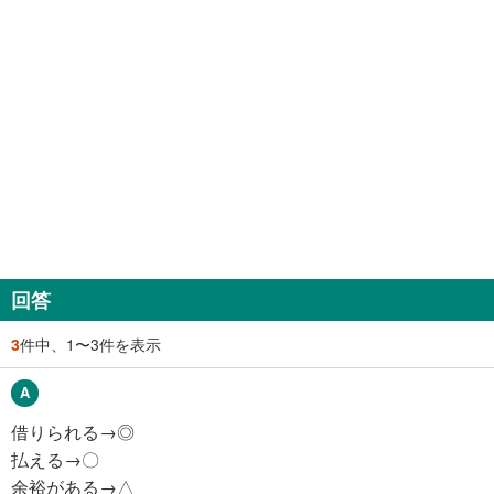
回答
3
件中、1〜3件を表示
借りられる→◎
払える→〇
余裕がある→△