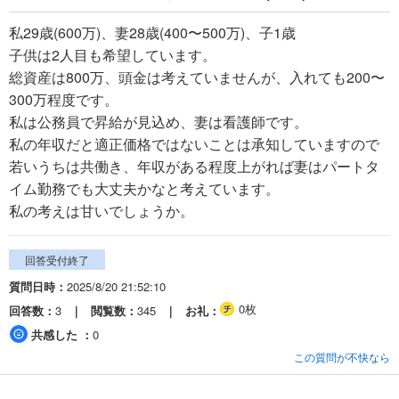
私29歳(600万)、妻28歳(400〜500万)、子1歳
子供は2人目も希望しています。
総資産は800万、頭金は考えていませんが、入れても200〜
300万程度です。
私は公務員で昇給が見込め、妻は看護師です。
私の年収だと適正価格ではないことは承知していますので
若いうちは共働き、年収がある程度上がれば妻はパートタ
イム勤務でも大丈夫かなと考えています。
私の考えは甘いでしょうか。
回答受付終了
質問日時
2025/8/20 21:52:10
0枚
回答数
3
閲覧数
345
お礼
共感した
0
この質問が不快なら