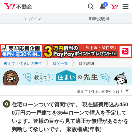
Yahoo!不動産
キーワードで
Yahoo!不動産
検索
通知
質問を探す
i
ログイン
ID新規取得
教えて！住まいの先生
質問一覧
質問詳細
教えて！住まいの先生とは？
住宅ローンついて質問です。 現在諸費用込み450
0万円の一戸建てを35年ローンで購入を予定して
います。皆様の目から見て適正か無理があるかを
判断して欲しいです。 家族構成(年収)