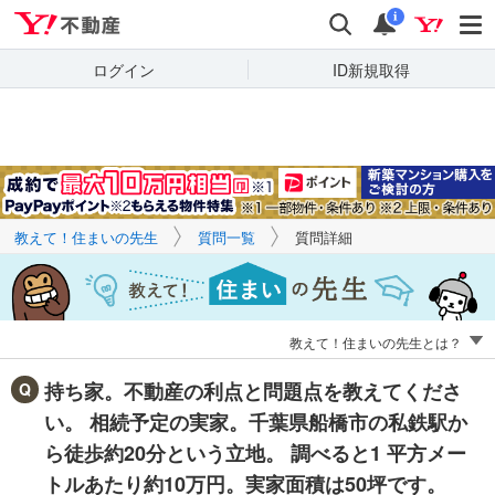
Yahoo!不動産
キーワードで
Yahoo!不動産
検索
通知
質問を探す
i
ログイン
ID新規取得
教えて！住まいの先生
質問一覧
質問詳細
教えて！住まいの先生とは？
持ち家。不動産の利点と問題点を教えてくださ
い。 相続予定の実家。千葉県船橋市の私鉄駅か
ら徒歩約20分という立地。 調べると1 平方メー
トルあたり約10万円。実家面積は50坪です。