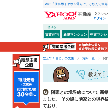
AIに「仕事用イヤホン選んで」と頼んで実
IDでもっ
ログイン
借りる
賃貸住宅
新築マンション
中古マンシ
教えて！住まいの先生
質問一覧
質
隣家との境界線について 新
Q
ました。 その際に隣家との境界
ており、