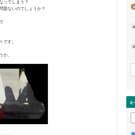
なってしまう？
3
問題ないのでしょうか？
で
4
々です。
5
うか。
キ