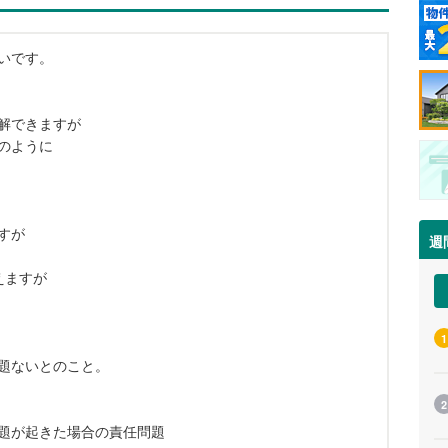
いです。
解できますが
のように
すが
週
えますが
1
題ないとのこと。
2
題が起きた場合の責任問題