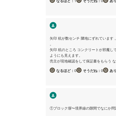
なるほど：
1
そうだね：
0
あ
A
矢印 杭が数センチ 隣地にずれています
。
矢印 杭のところ コンクリートが邪魔し
ようにも見えます。
売主が現地確認をして保証書をもらう 
なるほど：
0
そうだね：
0
あ
A
①ブロック塀〜境界線の隙間でなにか問