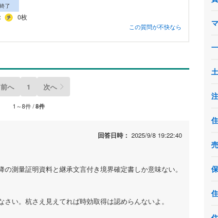
終了
：
0枚
この質問が不快なら
前へ
1
次へ
1～8件 /
8件
回答日時：
2025/9/8 19:22:40
降の測量証明資料と継承文言付き境界確定書しか意味ない。
なさい。杭さえ見えてれば時効取得は認めらんないよ。