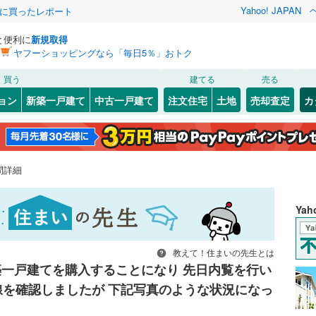
Yahoo! JAPAN
際に買ったレポート
と便利に
新規取得
ヤフーショッピングなら「毎日5％」おトク
買う
建てる
売る
ョン
新築一戸建て
中古一戸建て
注文住宅
土地
売却査定
カ
問詳細
Ya
教えて！住まいの先生とは
築一戸建てを購入することになり 先日内覧を行い
線を確認しましたが 下記写真のような状況になっ