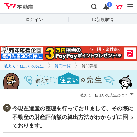
Yahoo!不動産
キーワードで
Yahoo!不動産
検索
通知
質問を探す
i
ログイン
ID新規取得
教えて！住まいの先生
質問一覧
質問詳細
教えて！住まいの先生とは？
今現在遺産の整理を行っておりまして、その際に
不動産の財産評価額の算出方法がわからずに困っ
ております。