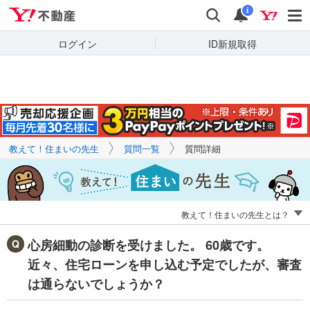
Yahoo!不動産
キーワードで
Yahoo!不動産
検索
通知
質問を探す
i
ログイン
ID新規取得
教えて！住まいの先生
質問一覧
質問詳細
教えて！住まいの先生とは？
心房細動の診断を受けました。 60歳です。
近々、住宅ローンを申し込む予定でしたが、審査
は通らないでしょうか？