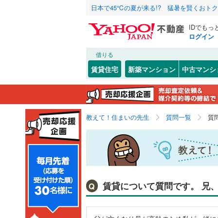
日本で45℃の夏が来る!? 猛暑を賢くおト
IDでもっ
ログイン
借りる
賃貸住宅
新築マンション
中古マンシ
教えて！住まいの先生
質問一覧
質
賃貸について質問です。 兄
Q