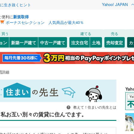
Yahoo! JAPAN
クに生き抜くヒント
と便利に
新規取得
ボーナスセレクション 人気商品が最大40％
買う
建てる
売る
ョン
新築一戸建て
中古一戸建て
注文住宅
土地
売却査定
カ
問詳細
Ya
教えて！住まいの先生とは
、私お互い別々の賃貸に住んでます。