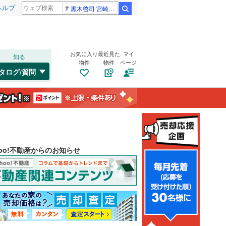
ヘルプ
黒木啓司 宮崎麗果
検索
お気に入り
最近見た
マイ
知る
物件
物件
ページ
タログ/質問
hoo!不動産からのお知らせ