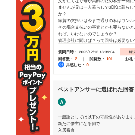
父が亡くなり母が高齢のため私が一緒に
ませんが兄は一人暮らしで3DKに暮ら
か？
家賃の支払いは今まで通りの私はワンル
その場合支払いの審査とかも要らないと
れば、いけないのでしょうか？
管理会社に聞けば？って回答は必要ない
質問日時：
2025/12/13 18:39:04
解
回答数：
2
｜
閲覧数：
101
｜
お礼
共感した：
0
ベストアンサーに選ばれた回答
A
一般論としては以下の可能性があります
新たに借主になる側で
入居審査