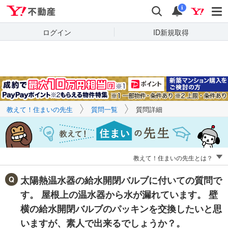
Yahoo!不動産
キーワードで
Yahoo!不動産
検索
通知
質問を探す
i
ログイン
ID新規取得
教えて！住まいの先生
質問一覧
質問詳細
教えて！住まいの先生とは？
太陽熱温水器の給水開閉バルブに付いての質問で
す。 屋根上の温水器から水が漏れています。 壁
横の給水開閉バルブのパッキンを交換したいと思
いますが、素人で出来るでしょうか？。