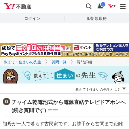
Yahoo!不動産
キーワードで
Yahoo!不動産
検索
通知
質問を探す
i
ログイン
ID新規取得
教えて！住まいの先生
質問一覧
質問詳細
教えて！住まいの先生とは？
チャイム乾電池式から電源直結テレビドアホンへ
(続き質問です) ーー
祖母が一人で暮らす古民家です。お勝手から玄関まで距離