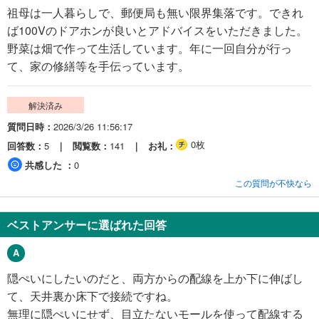
祖母は一人暮らしで、郵便局も無い限界集落です。できれ
ば100Vのドアホンが良いとアドバイスをいただきました。
野菜は畑で作って生活しています。年に一回自分が行っ
て、家の修繕等を手伝っています。
解決済み
質問日時
2026/3/26 11:56:17
0枚
回答数
5
閲覧数
141
お礼
共感した
0
この質問が不快なら
ベストアンサーに選ばれた回答
隠ぺいにしたいのだと、両方からの配線を上か下に伸ばし
て、天井裏か床下で接続ですね。
無理に隠ぺいにせず、目立たないモールを使って配線する