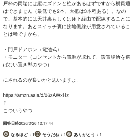
戸枠の両端には縦にズドンと柱があるはずですから横貫通
はできません（最低でも2本、大抵は3本程ある）。なの
で、基本的には天井裏もしくは床下経由で配線することに
なります。あとスイッチ裏に接地側線が用意されているこ
とは稀ですから、
・門戸ドアホン（電池式）
・モニター（コンセントから電源が取れて、設置場所を選
ばない置き型のやつ）
にされるのが良いかと思いますよ。
https://amzn.asia/d/06zAWxHz
↑
こついうやつ
回答日時
2026/3/26 12:17:44
なるほど：
1
そうだね：
1
ありがとう：
1