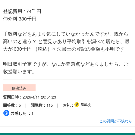
登記費用 174千円
仲介料 330千円
手数料などをあまり気にしていなかったんですが、親から
高いのと違う？ と意見があり平均取引を調べて居たら、最
大が 330千円 （税込）司法書士の登記の金額も不明です。
明日取引予定ですが、なにか問題点などありましたら、ご
教授願います。
解決済み
質問日時
2026/4/11 20:54:23
500枚
回答数
5
閲覧数
115
お礼
共感した
1
この質問が不快なら