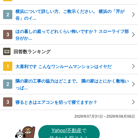
横浜について詳しい方、ご教示ください。 横浜の「芹が
2
谷」のイ...
ほの暮しの庭ってどれくらい怖いですか？ スローライフ部
3
分がか...
回答数ランキング
1
大喜利です こんなワンルームマンションはイヤだ
隣の家の工事の協力はどこまで。 隣の家はとにかく敷地い
2
っぱ...
3
寝るときはエアコンを切って寝てますか？
2026年07月31日～2026年08月06日
Yahoo!不動産
で
住まいを探そう！