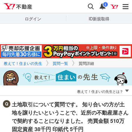
Yahoo!不動産
キーワードで
Yahoo!不動産
検索
通知
質問を探す
i
ログイン
ID新規取得
教えて！住まいの先生
質問一覧
質問詳細
教えて！住まいの先生とは？
土地取引について質問です。 知り合いの方が土
地を譲りたいということで、近所の不動産屋さん
で契約することになりました。 売買金額 510万
固定資産 38千円 印紙代 5千円