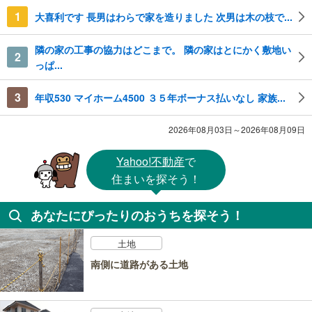
1
大喜利です 長男はわらで家を造りました 次男は木の枝で...
隣の家の工事の協力はどこまで。 隣の家はとにかく敷地い
2
っぱ...
3
年収530 マイホーム4500 ３５年ボーナス払いなし 家族...
2026年08月03日～2026年08月09日
Yahoo!不動産
で
住まいを探そう！
あなたにぴったりのおうちを探そう！
土地
南側に道路がある土地