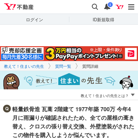
Yahoo!不動産
キーワードで
Yahoo!不動産
検索
通知
質問を探す
i
ログイン
ID新規取得
教えて！住まいの先生
質問一覧
質問詳細
教えて！住まいの先生とは？
軽量鉄骨造 瓦葺 2階建て 1977年築 700万 今年4
月に雨漏りが確認されたため、全ての屋根の葺き
替え、クロスの張り替え交換、外壁塗装がされた
この物件を購入しようか悩んでいます。