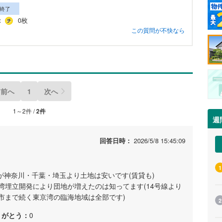
終了
：
0枚
この質問が不快なら
前へ
1
次へ
1～2件 /
2件
週
回答日時：
2026/5/8 15:45:09
1
方が神奈川・千葉・埼玉より土地は安いです(賃貸も)
湾埋立開発により団地が増えたのは知ってます(14号線より
市まで続く東京湾の臨海地域は全部です)
2
りがとう：
0