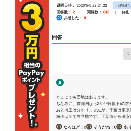
質問日時：
2026/5/5 23:21:32
回答受付
回答数：
2
｜
閲覧数：
646
｜
お礼
共感した：
0
回答
A
どこにでも団地はあります。
ちなみに、首都圏なら23区外(都下)の
あと埼玉は分かりませんが、千葉は東京
海側は全て埋立地です。千葉市から浦安
なるほど：
0
そうだね：
0
あ