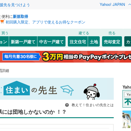
Yahoo! JAPAN
援先を見つけよう
と便利に
新規取得
初回購入限定、アプリで使えるお得なクーポン
買う
建てる
売る
ョン
新築一戸建て
中古一戸建て
注文住宅
土地
売却査定
カ
問詳細
Ya
教えて！住まいの先生とは
県には団地しかないのか ！？