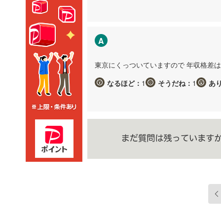
A
東京にくっついていますので 年収格差
なるほど：
1
そうだね：
1
あ