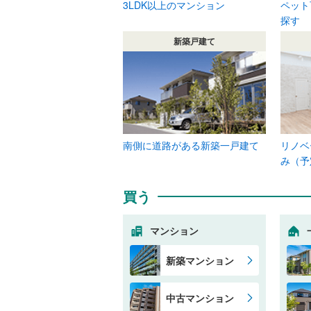
3LDK以上のマンション
ペット
探す
新築戸建て
南側に道路がある新築一戸建て
リノベ
み（予
買う
マンション
新築マンション
中古マンション