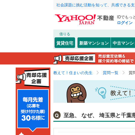
社会課題に挑む活動を知って、共感できる支
IDでもっ
ログイン
借りる
賃貸住宅
新築マンション
中古マンシ
教えて！住まいの先生
質問一覧
質
至急、 なぜ、 埼玉県と千葉
Q