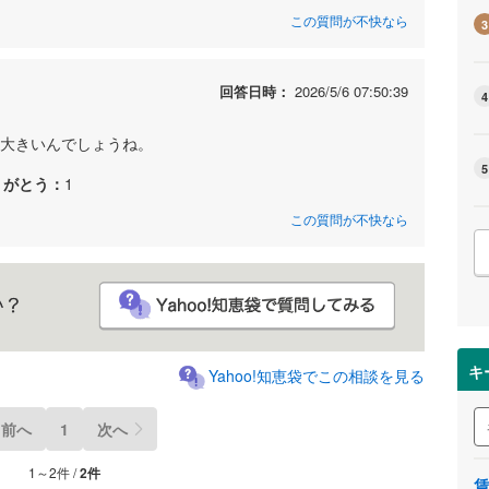
この質問が不快なら
3
回答日時：
2026/5/6 07:50:39
4
は大きいんでしょうね。
5
りがとう：
1
この質問が不快なら
キ
Yahoo!知恵袋でこの相談を見る
前へ
1
次へ
1～2件 /
2件