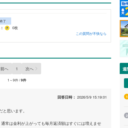
終了
：
0枚
この質問が不快なら
前へ
1
次へ
週
1～9件 /
9件
回答日時：
2026/5/9 15:19:01
1
だと思います。
2
、通常は金利が上がっても毎月返済額はすぐには増えませ