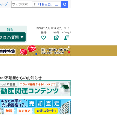
ヘルプ
『8番出口』 金ロー
検索
お気に入り
最近見た
マイ
知る
物件
物件
ページ
タログ/質問
hoo!不動産からのお知らせ