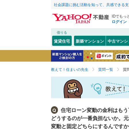
社会課題に挑む活動を知って、共感できる支
IDでもっ
ログイン
借りる
賃貸住宅
新築マンション
中古マンシ
教えて！住まいの先生
質問一覧
質
住宅ローン変動の金利はもう
Q
どうするのが一番負担ないか。元
変動と固定どちらにするんですか