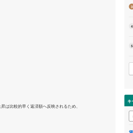
3
4
5
キ
上昇は比較的早く返済額へ反映されるため、