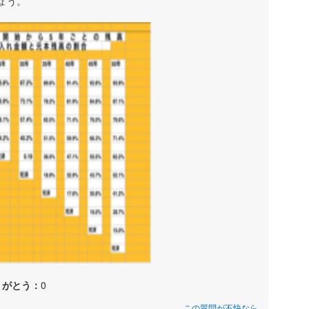
ょう。
りがとう：
0
この質問が不快なら