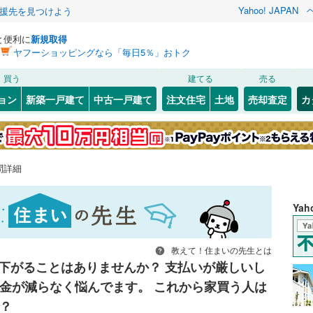
Yahoo! JAPAN
援先を見つけよう
と便利に
新規取得
ヤフーショッピングなら「毎日5％」おトク
買う
建てる
売る
ョン
新築一戸建て
中古一戸建て
注文住宅
土地
売却査定
カ
問詳細
Ya
教えて！住まいの先生とは
下がることはありませんか？ 支払いが厳しいし
金が減らなく悩んでます。 これから家買う人は
？