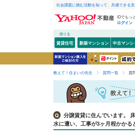
社会課題に挑む活動を知って、共感できる支
IDでもっ
ログイン
借りる
賃貸住宅
新築マンション
中古マンシ
教えて！住まいの先生
質問一覧
質
分譲賃貸に住んでいます。 
Q
水に遭い、工事が3ヶ月程かかる