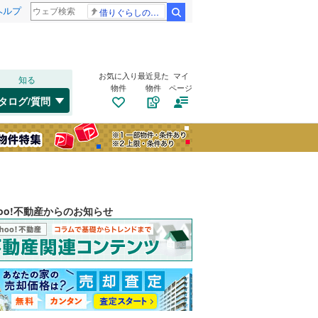
ヘルプ
借りぐらしのアリエッティ 耳をすませば
検索
お気に入り
最近見た
マイ
知る
物件
物件
ページ
タログ/質問
hoo!不動産からのお知らせ