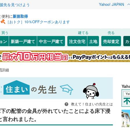
Yahoo! JAPAN
援先を見つけよう
と便利に
新規取得
［おトク］10％OFFクーポンあります
買う
建てる
売る
ョン
新築一戸建て
中古一戸建て
注文住宅
土地
売却査定
カ
問詳細
Ya
教えて！住まいの先生とは
床下の配管の金具が外れていたことによる床下浸
と言われました。