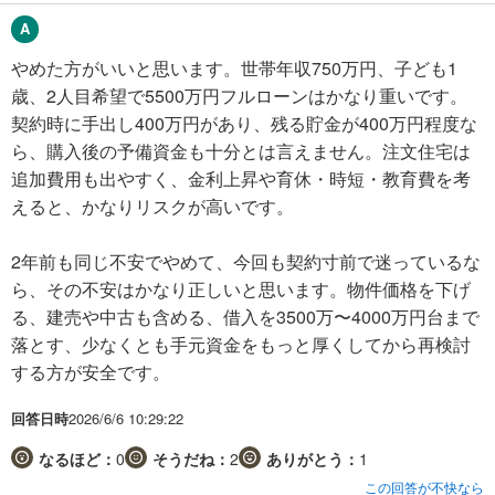
やめた方がいいと思います。世帯年収750万円、子ども1
歳、2人目希望で5500万円フルローンはかなり重いです。
契約時に手出し400万円があり、残る貯金が400万円程度な
ら、購入後の予備資金も十分とは言えません。注文住宅は
追加費用も出やすく、金利上昇や育休・時短・教育費を考
えると、かなりリスクが高いです。
2年前も同じ不安でやめて、今回も契約寸前で迷っているな
ら、その不安はかなり正しいと思います。物件価格を下げ
る、建売や中古も含める、借入を3500万〜4000万円台まで
落とす、少なくとも手元資金をもっと厚くしてから再検討
する方が安全です。
回答日時
2026/6/6 10:29:22
なるほど：
0
そうだね：
2
ありがとう：
1
この回答が不快なら