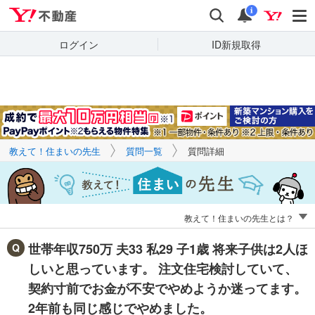
Yahoo!不動産
キーワードで
Yahoo!不動産
検索
通知
質問を探す
i
ログイン
ID新規取得
教えて！住まいの先生
質問一覧
質問詳細
教えて！住まいの先生とは？
世帯年収750万 夫33 私29 子1歳 将来子供は2人ほ
しいと思っています。 注文住宅検討していて、
契約寸前でお金が不安でやめようか迷ってます。
2年前も同じ感じでやめました。