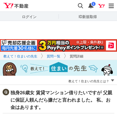
Yahoo!不動産
キーワードで
Yahoo!不動産
検索
通知
質問を探す
i
ログイン
ID新規取得
教えて！住まいの先生
質問一覧
質問詳細
教えて！住まいの先生とは？
独身26歳女 賃貸マンション借りたいですが 父親
に保証人頼んだら嫌だと言われました。 私、お
金はあります。