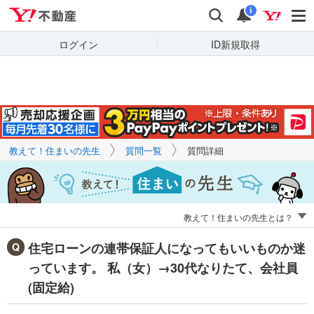
Yahoo!不動産
キーワードで
Yahoo!不動産
検索
通知
質問を探す
i
ログイン
ID新規取得
教えて！住まいの先生
質問一覧
質問詳細
教えて！住まいの先生とは？
住宅ローンの連帯保証人になってもいいものか迷
っています。 私（女）→30代なりたて、会社員
(固定給)