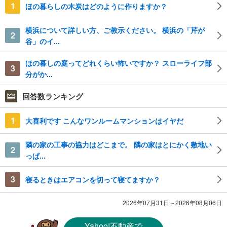
1
ほの暮らしの木炭はどのように作りますか？
横浜について詳しい方、ご教示ください。 横浜の「芹が
2
谷」のイ...
ほの暮しの庭ってどれくらい怖いですか？ スローライフ部
3
分がか...
回答数ランキング
1
大喜利です こんなワンルームマンションはイヤだ
隣の家の工事の協力はどこまで。 隣の家はとにかく敷地い
2
っぱ...
3
寝るときはエアコンを切って寝てますか？
2026年07月31日～2026年08月06日
Yahoo!不動産
で