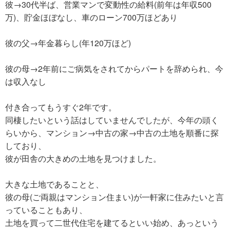
彼→30代半ば、営業マンで変動性の給料(前年は年収500
万)、貯金ほぼなし、車のローン700万ほどあり
彼の父→年金暮らし(年120万ほど)
彼の母→2年前にご病気をされてからパートを辞められ、今
は収入なし
付き合ってもうすぐ2年です。
同棲したいという話はしていませんでしたが、今年の頭く
らいから、マンション→中古の家→中古の土地を順番に探
しており、
彼が田舎の大きめの土地を見つけました。
大きな土地であることと、
彼の母(ご両親はマンション住まい)が一軒家に住みたいと言
っていることもあり、
土地を買って二世代住宅を建てるといい始め、あっという