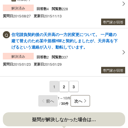
解決済み
回答数
閲覧数
4
228
質問日
更新日
2015/08/27
2015/11/13
専門家が回答
住宅請負契約後の天井高の一方的変更について。 一戸建の
建て替えのため某中規模HMと契約しましたが、天井高を下
げるという連絡が入り、動転しています。
解決済み
回答数
閲覧数
2
337
質問日
更新日
2015/01/23
2015/01/29
専門家が回答
1
2
3
1～10件
前へ
次へ
/
30件
疑問が解決しなかった場合は…