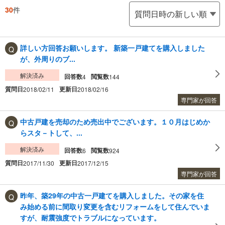
30
件
詳しい方回答お願いします。 新築一戸建てを購入しました
が、外周りのブ...
解決済み
回答数
閲覧数
4
144
質問日
更新日
2018/02/11
2018/02/16
専門家が回答
中古戸建を売却のため売出中でございます。１０月はじめか
らスタ－トして、...
解決済み
回答数
閲覧数
6
924
質問日
更新日
2017/11/30
2017/12/15
専門家が回答
昨年、築29年の中古一戸建てを購入しました。その家を住
み始める前に間取り変更を含むリフォームをして住んでいま
すが、耐震強度でトラブルになっています。