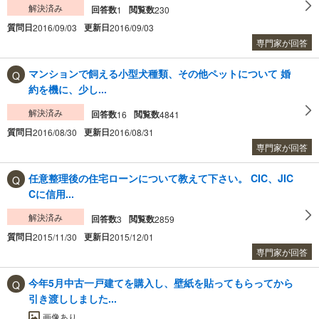
解決済み
回答数
閲覧数
1
230
質問日
更新日
2016/09/03
2016/09/03
専門家が回答
マンションで飼える小型犬種類、その他ペットについて 婚
約を機に、少し...
解決済み
回答数
閲覧数
16
4841
質問日
更新日
2016/08/30
2016/08/31
専門家が回答
任意整理後の住宅ローンについて教えて下さい。 CIC、JIC
Cに信用...
解決済み
回答数
閲覧数
3
2859
質問日
更新日
2015/11/30
2015/12/01
専門家が回答
今年5月中古一戸建てを購入し、壁紙を貼ってもらってから
引き渡ししました...
画像あり