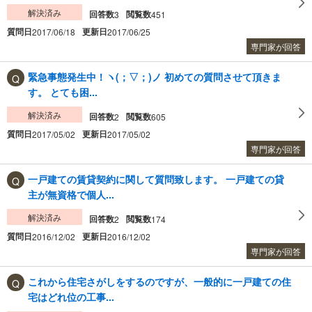
解決済み
回答数
閲覧数
3
451
質問日
更新日
2017/06/18
2017/06/25
専門家が回答
緊急事態発生中！ヽ(；▽；)ノ 初めての質問させて頂きま
す。 とても困...
解決済み
回答数
閲覧数
2
605
質問日
更新日
2017/05/02
2017/05/02
専門家が回答
一戸建ての賃貸契約に関して質問致します。 一戸建ての貸
主が無資格で個人...
解決済み
回答数
閲覧数
2
174
質問日
更新日
2016/12/02
2016/12/02
専門家が回答
これから住宅さがしをするのですが、一般的に一戸建ての住
宅はどれ位の工事...