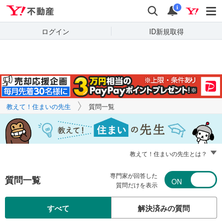
Yahoo!不動産
キーワードで
Yahoo!不動産
検索
通知
質問を探す
i
ログイン
ID新規取得
教えて！住まいの先生
質問一覧
教えて！住まいの先生とは？
専門家が回答した
質問一覧
質問だけを表示
すべて
解決済みの質問