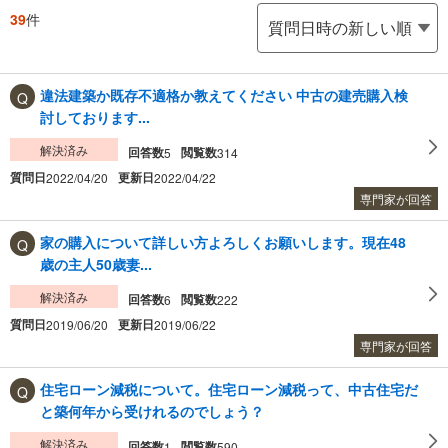
39
件
違法建築か既存不適格か教えてください 中古の建売購入検
討しております...
解決済み
回答数
閲覧数
5
314
質問日
更新日
2022/04/20
2022/04/22
専門家が回答
家の購入について詳しい方よろしくお願いします。現在48
歳の主人50歳妻...
解決済み
回答数
閲覧数
6
222
質問日
更新日
2019/06/20
2019/06/22
専門家が回答
住宅ローン減税について。住宅ローン減税って、中古住宅だ
と築何年から受けれるのでしょう？
解決済み
回答数
閲覧数
1
590