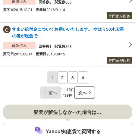
解決済み
回答数
閲覧数
8
606
質問日
更新日
2015/10/21
2016/01/14
専門家が回答
すまい給付金についてお伺いいたします。 やはり50才未満
の者が現金で...
解決済み
回答数
閲覧数
1
858
質問日
更新日
2015/08/14
2015/08/15
専門家が回答
1
2
3
4
1～10件
前へ
次へ
/
39件
疑問が解決しなかった場合は…
Yahoo!知恵袋で質問する