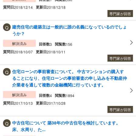
質問日
更新日
2018/12/14
2018/12/18
専門家が回答
建売住宅の建築主は一般的に誰の名義になっているのでしょ
うか？
解決済み
回答数
閲覧数
3
156
質問日
更新日
2018/10/07
2018/10/11
専門家が回答
住宅ローンの事前審査について。 中古マンションの購入す
ることになり、住宅ローンの事前審査の申し込みを不動産仲
介業者を通して複数の金融機関に行っています。
解決済み
回答数
閲覧数
4
1894
質問日
更新日
2017/10/13
2017/10/28
専門家が回答
中古住宅について 築38年の中古住宅を検討しています。
床、水周り、た...