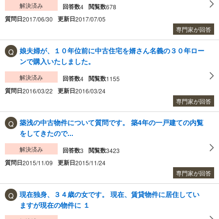
解決済み
回答数
閲覧数
4
678
質問日
更新日
2017/06/30
2017/07/05
専門家が回答
娘夫婦が、１０年位前に中古住宅を婿さん名義の３０年ロー
ンで購入いたしました。
解決済み
回答数
閲覧数
4
1155
質問日
更新日
2016/03/22
2016/03/24
専門家が回答
築浅の中古物件について質問です。 築4年の一戸建ての内覧
をしてきたので...
解決済み
回答数
閲覧数
3
3423
質問日
更新日
2015/11/09
2015/11/24
専門家が回答
現在独身、３４歳の女です。 現在、賃貸物件に居住してい
ますが現在の物件に １