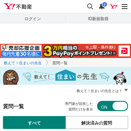
Yahoo!不動産
キーワードで
Yahoo!不動産
検索
通知
質問を探す
i
ログイン
ID新規取得
教えて！住まいの先生
質問一覧
教えて！住まいの先生とは？
専門家が回答した
質問一覧
質問だけを表示
すべて
解決済みの質問