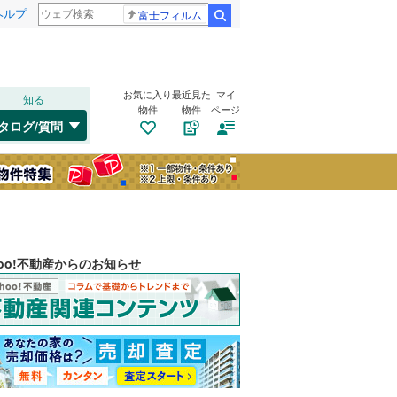
ヘルプ
富士フィルム
検索
お気に入り
最近見た
マイ
知る
物件
物件
ページ
タログ/質問
hoo!不動産からのお知らせ