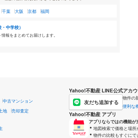
千葉
大阪
京都
福岡
校・中学校）
ト情報をまとめてお届けします。
Yahoo!不動産 LINE公式アカ
物件の
中古マンション
友だち追加する
便利な
土地
売却査定
Yahoo!不動産 アプリ
アプリならではの機能が
生
地図検索で価格と場所
物件の比較もすぐにで