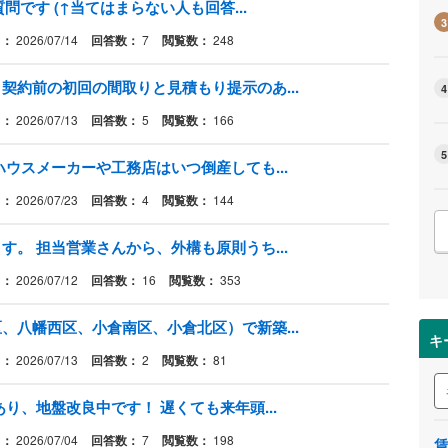
問です (↑当てはまらない人も回答...
3
日：
2026/07/14
回答数：
7
閲覧数：
248
契約前の初回の間取りと見積もり提示のあ...
4
日：
2026/07/13
回答数：
5
閲覧数：
166
5
ウスメーカーや工務店はいつ倒産しても...
日：
2026/07/23
回答数：
4
閲覧数：
144
。 担当営業さんから、外構も原則うち...
日：
2026/07/12
回答数：
16
閲覧数：
353
、八幡西区、小倉南区、小倉北区）で新築...
キ
日：
2026/07/13
回答数：
2
閲覧数：
81
り、地盤改良中です！ 遅くても来年頭...
日：
2026/07/04
回答数：
7
閲覧数：
198