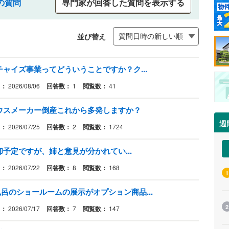
の質問
専門家が回答した質問を表示する
並び替え
ャイズ事業ってどういうことですか？ク...
日：
2026/08/06
回答数：
1
閲覧数：
41
ウスメーカー倒産これから多発しますか？
週
日：
2026/07/25
回答数：
2
閲覧数：
1724
予定ですが、姉と意見が分かれてい...
日：
2026/07/22
回答数：
8
閲覧数：
168
1
呂のショールームの展示がオプション商品...
2
日：
2026/07/17
回答数：
7
閲覧数：
147