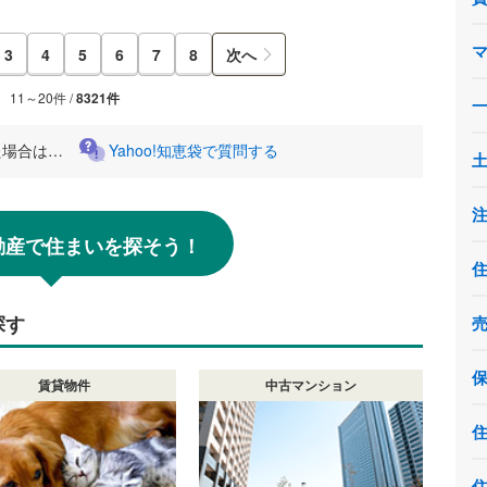
3
4
5
6
7
8
次へ
11～20件 /
8321件
た場合は…
Yahoo!知恵袋で質問する
!不動産で住まいを探そう！
探す
賃貸物件
中古マンション