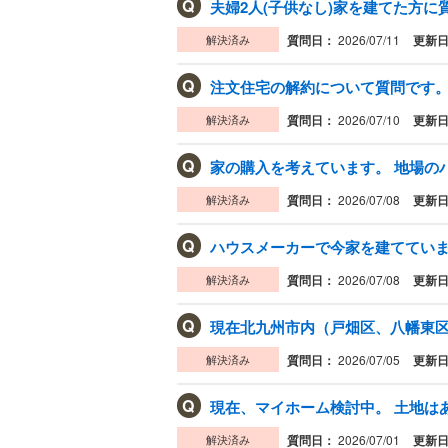
Q
夫婦2人(子供なし)家を建てた方に質
解決済み
質問日：
2026/07/11
更新
Q
注文住宅の解約について質問です。
解決済み
質問日：
2026/07/10
更新
Q
家の購入を考えています。 地場のハ
解決済み
質問日：
2026/07/08
更新
Q
ハウスメーカーで今家を建てています
解決済み
質問日：
2026/07/08
更新
Q
現在北九州市内（戸畑区、八幡東区
解決済み
質問日：
2026/07/05
更新
Q
現在、マイホーム検討中。 土地はあ
解決済み
質問日：
2026/07/01
更新