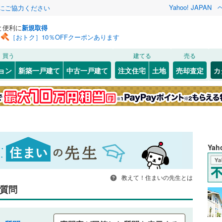
Yahoo! JAPAN
金にご協力ください
と便利に
新規取得
［おトク］10％OFFクーポンあります
買う
建てる
売る
ョン
新築一戸建て
中古一戸建て
注文住宅
土地
売却査定
カ
Ya
教えて！住まいの先生とは
質問