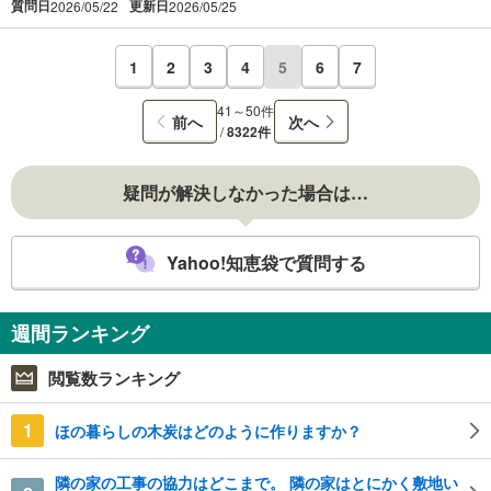
質問日
更新日
2026/05/22
2026/05/25
1
2
3
4
5
6
7
41～50件
前へ
次へ
/
8322件
疑問が解決しなかった場合は…
Yahoo!知恵袋で質問する
週間ランキング
閲覧数ランキング
1
ほの暮らしの木炭はどのように作りますか？
隣の家の工事の協力はどこまで。 隣の家はとにかく敷地い