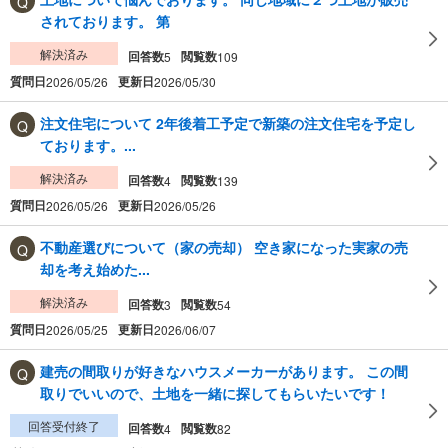
されております。 第
解決済み
回答数
閲覧数
5
109
質問日
更新日
2026/05/26
2026/05/30
注文住宅について 2年後着工予定で新築の注文住宅を予定し
ております。...
解決済み
回答数
閲覧数
4
139
質問日
更新日
2026/05/26
2026/05/26
不動産選びについて（家の売却） 空き家になった実家の売
却を考え始めた...
解決済み
回答数
閲覧数
3
54
質問日
更新日
2026/05/25
2026/06/07
建売の間取りが好きなハウスメーカーがあります。 この間
取りでいいので、土地を一緒に探してもらいたいです！
回答受付終了
回答数
閲覧数
4
82