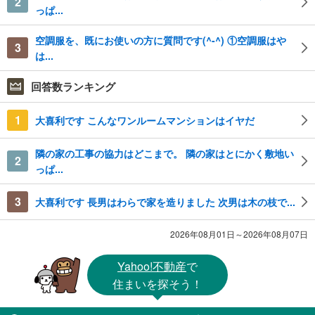
2
っぱ...
空調服を、既にお使いの方に質問です(^-^) ①空調服はや
3
は...
回答数ランキング
1
大喜利です こんなワンルームマンションはイヤだ
隣の家の工事の協力はどこまで。 隣の家はとにかく敷地い
2
っぱ...
3
大喜利です 長男はわらで家を造りました 次男は木の枝で...
2026年08月01日～2026年08月07日
Yahoo!不動産
で
住まいを探そう！