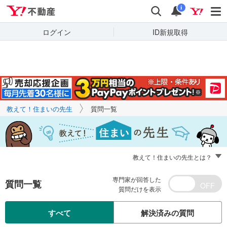
Yahoo!不動産
キーワードで
Yahoo!不動産
検索
通知
質問を探す
i
ログイン
ID新規取得
教えて！住まいの先生
質問一覧
教えて！住まいの先生とは？
専門家が回答した
質問一覧
質問だけを表示
すべて
解決済みの質問