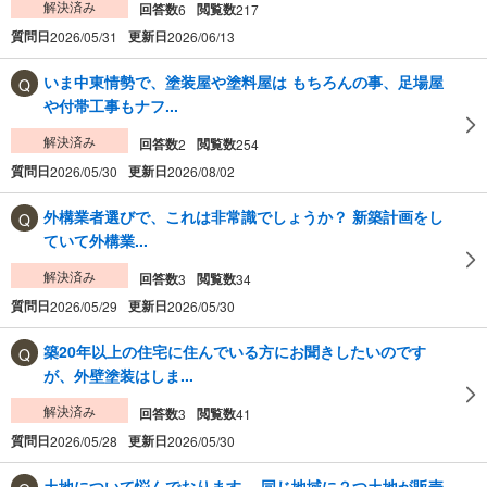
解決済み
回答数
閲覧数
6
217
質問日
更新日
2026/05/31
2026/06/13
いま中東情勢で、塗装屋や塗料屋は もちろんの事、足場屋
や付帯工事もナフ...
解決済み
回答数
閲覧数
2
254
質問日
更新日
2026/05/30
2026/08/02
外構業者選びで、これは非常識でしょうか？ 新築計画をし
ていて外構業...
解決済み
回答数
閲覧数
3
34
質問日
更新日
2026/05/29
2026/05/30
築20年以上の住宅に住んでいる方にお聞きしたいのです
が、外壁塗装はしま...
解決済み
回答数
閲覧数
3
41
質問日
更新日
2026/05/28
2026/05/30
土地について悩んでおります。 同じ地域に２つ土地が販売