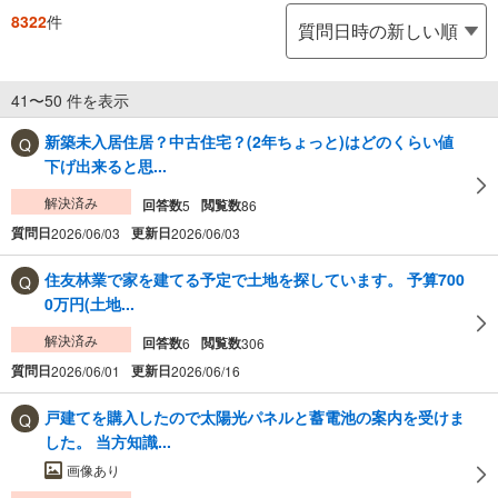
8322
件
41〜50 件を表示
新築未入居住居？中古住宅？(2年ちょっと)はどのくらい値
下げ出来ると思...
解決済み
回答数
閲覧数
5
86
質問日
更新日
2026/06/03
2026/06/03
住友林業で家を建てる予定で土地を探しています。 予算700
0万円(土地...
解決済み
回答数
閲覧数
6
306
質問日
更新日
2026/06/01
2026/06/16
戸建てを購入したので太陽光パネルと蓄電池の案内を受けま
した。 当方知識...
画像あり