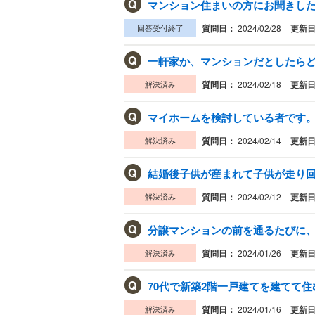
Q
マンション住まいの方にお聞きした
回答受付終了
質問日：
2024/02/28
更新
Q
一軒家か、マンションだとしたらどち
解決済み
質問日：
2024/02/18
更新
Q
マイホームを検討している者です。 
解決済み
質問日：
2024/02/14
更新
Q
結婚後子供が産まれて子供が走り回る
解決済み
質問日：
2024/02/12
更新
Q
分譲マンションの前を通るたびに、1
解決済み
質問日：
2024/01/26
更新
Q
70代で新築2階一戸建てを建てて住
解決済み
質問日：
2024/01/16
更新