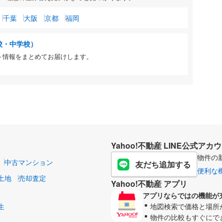
千葉
大阪
京都
福岡
校・中学校）
ト情報をまとめてお届けします。
Yahoo!不動産 LINE公式アカ
物件の
中古マンション
友だち追加する
便利な
土地
売却査定
Yahoo!不動産 アプリ
アプリならではの機能が
生
地図検索で価格と場所
物件の比較もすぐにで