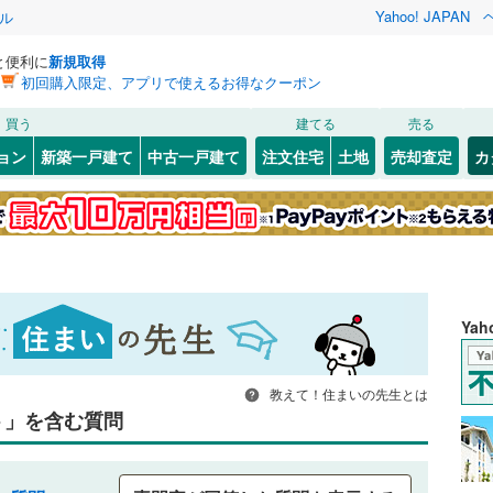
Yahoo! JAPAN
ル
と便利に
新規取得
初回購入限定、アプリで使えるお得なクーポン
買う
建てる
売る
ョン
新築一戸建て
中古一戸建て
注文住宅
土地
売却査定
カ
Ya
教えて！住まいの先生とは
ト」を含む質問