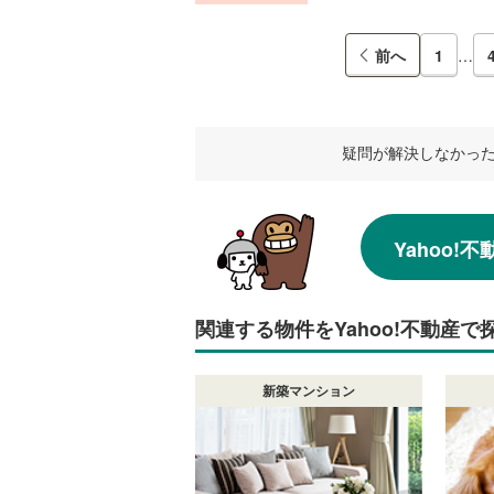
前へ
1
…
疑問が解決しなかっ
Yahoo
関連する物件をYahoo!不動産で
新築マンション