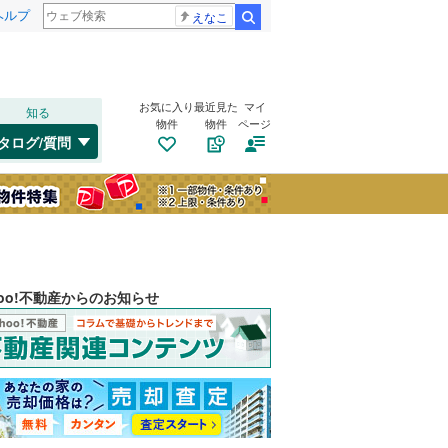
ヘルプ
えなこ
検索
お気に入り
最近見た
マイ
知る
物件
物件
ページ
タログ/質問
hoo!不動産からのお知らせ