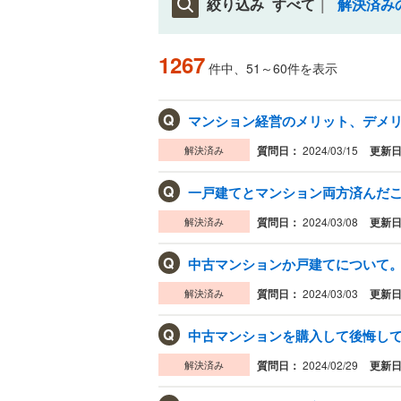
絞り込み
すべて
解決済み
1267
件中、51～60件を表示
Q
マンション経営のメリット、デメリッ
解決済み
質問日：
2024/03/15
更新
Q
解決済み
質問日：
2024/03/08
更新
Q
中古マンションか戸建てについて。 
解決済み
質問日：
2024/03/03
更新
Q
中古マンションを購入して後悔してい
解決済み
質問日：
2024/02/29
更新