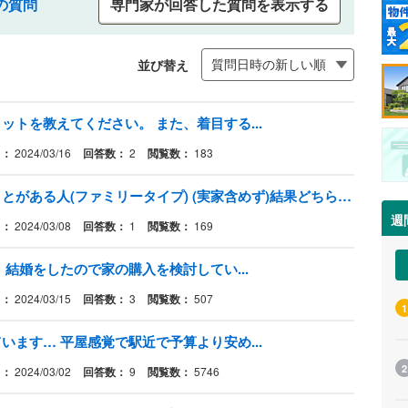
の質問
専門家が回答した質問を表示する
並び替え
トを教えてください。 また、着目する...
日：
2024/03/16
回答数：
2
閲覧数：
183
一戸建てとマンション両方済んだことがある人(ファミリータイプ) (実家含めず)結果どちらの方がよかったですか？
週
日：
2024/03/08
回答数：
1
閲覧数：
169
結婚をしたので家の購入を検討してい...
日：
2024/03/15
回答数：
3
閲覧数：
507
1
ます… 平屋感覚で駅近で予算より安め...
2
日：
2024/03/02
回答数：
9
閲覧数：
5746