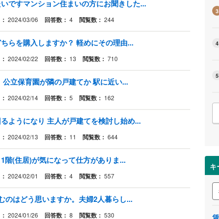
いですマンション住まいの方にお聞きした...
3
日：
2024/03/06
回答数：
4
閲覧数：
244
らを購入しますか？ 軽めにその理由...
4
日：
2024/02/22
回答数：
13
閲覧数：
710
5
公立保育園が隣の戸建てか 駅に近い...
日：
2024/02/14
回答数：
5
閲覧数：
162
ようになり 主人が戸建てを検討し始め...
日：
2024/02/13
回答数：
11
閲覧数：
644
階(住居)が気になって仕方がありま...
キ
日：
2024/02/01
回答数：
4
閲覧数：
557
むのはどう思いますか。夫婦2人暮らし...
日：
2024/01/26
回答数：
8
閲覧数：
530