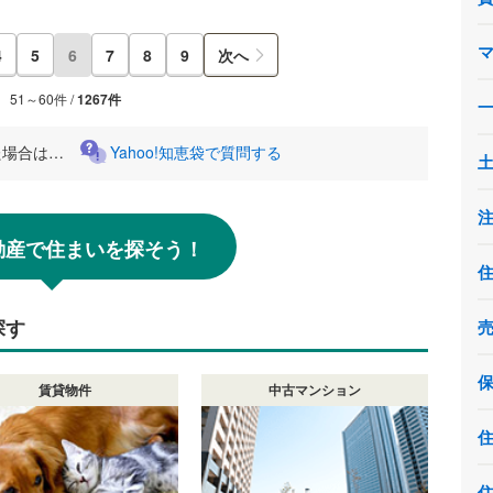
4
5
6
7
8
9
次へ
51～60件 /
1267件
た場合は…
Yahoo!知恵袋で質問する
!不動産で住まいを探そう！
探す
賃貸物件
中古マンション