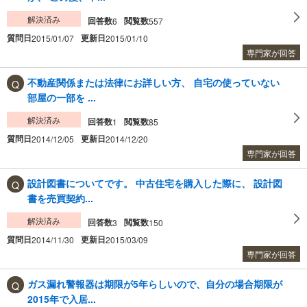
解決済み
回答数
閲覧数
6
557
質問日
更新日
2015/01/07
2015/01/10
専門家が回答
不動産関係または法律にお詳しい方、 自宅の使っていない
部屋の一部を ...
解決済み
回答数
閲覧数
1
85
質問日
更新日
2014/12/05
2014/12/20
専門家が回答
設計図書についてです。 中古住宅を購入した際に、 設計図
書を売買契約...
解決済み
回答数
閲覧数
3
150
質問日
更新日
2014/11/30
2015/03/09
専門家が回答
ガス漏れ警報器は期限が5年らしいので、自分の場合期限が
2015年で入居...