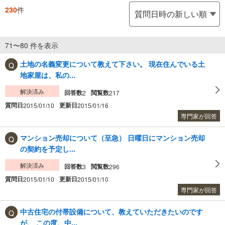
230
件
71〜80 件を表示
土地の名義変更について教えて下さい。 現在住んでいる土
地家屋は、私の...
解決済み
回答数
閲覧数
2
217
質問日
更新日
2015/01/10
2015/01/16
専門家が回答
マンション売却について（至急） 日曜日にマンション売却
の契約を予定し...
解決済み
回答数
閲覧数
3
296
質問日
更新日
2015/01/10
2015/01/10
専門家が回答
中古住宅の付帯設備について、教えていただきたいのです
が、 この度、中...