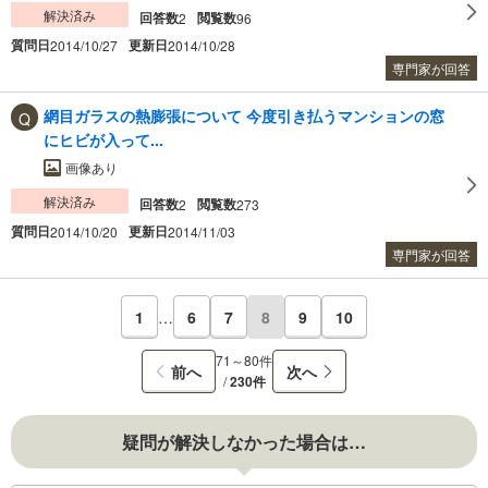
解決済み
回答数
閲覧数
2
96
質問日
更新日
2014/10/27
2014/10/28
専門家が回答
網目ガラスの熱膨張について 今度引き払うマンションの窓
にヒビが入って...
画像あり
解決済み
回答数
閲覧数
2
273
質問日
更新日
2014/10/20
2014/11/03
専門家が回答
1
…
6
7
8
9
10
71～80件
前へ
次へ
/
230件
疑問が解決しなかった場合は…