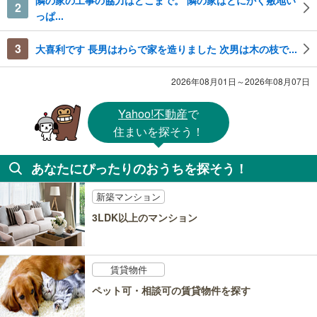
2
っぱ...
3
大喜利です 長男はわらで家を造りました 次男は木の枝で...
2026年08月01日～2026年08月07日
Yahoo!不動産
で
住まいを探そう！
あなたにぴったりのおうちを探そう！
新築マンション
3LDK以上のマンション
賃貸物件
ペット可・相談可の賃貸物件を探す