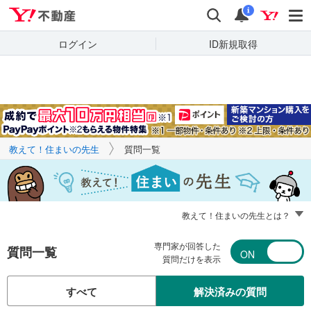
Yahoo!不動産
キーワードで
Yahoo!不動産
検索
通知
質問を探す
i
ログイン
ID新規取得
教えて！住まいの先生
質問一覧
教えて！住まいの先生とは？
専門家が回答した
質問一覧
質問だけを表示
すべて
解決済みの質問