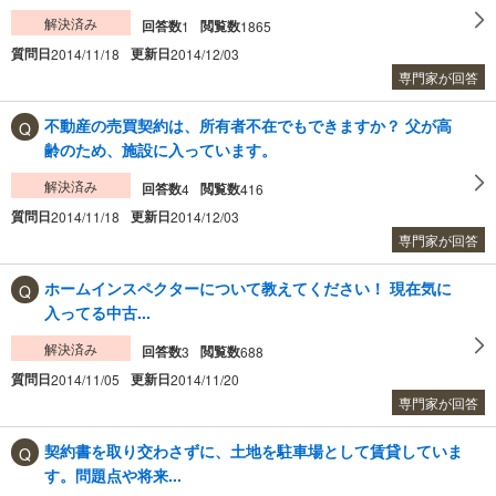
解決済み
回答数
閲覧数
1
1865
質問日
更新日
2014/11/18
2014/12/03
専門家が回答
不動産の売買契約は、所有者不在でもできますか？ 父が高
齢のため、施設に入っています。
解決済み
回答数
閲覧数
4
416
質問日
更新日
2014/11/18
2014/12/03
専門家が回答
ホームインスペクターについて教えてください！ 現在気に
入ってる中古...
解決済み
回答数
閲覧数
3
688
質問日
更新日
2014/11/05
2014/11/20
専門家が回答
契約書を取り交わさずに、土地を駐車場として賃貸していま
す。問題点や将来...