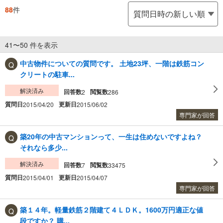
88
件
41〜50 件を表示
中古物件についての質問です。 土地23坪、一階は鉄筋コン
クリートの駐車...
解決済み
回答数
閲覧数
2
286
質問日
更新日
2015/04/20
2015/06/02
専門家が回答
築20年の中古マンションって、一生は住めないですよね？
それなら多少...
解決済み
回答数
閲覧数
7
33475
質問日
更新日
2015/04/01
2015/04/07
専門家が回答
築１４年。軽量鉄筋２階建て４ＬＤＫ。1600万円適正な値
段ですか？ 購...