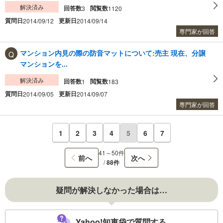
解決済み
回答数
閲覧数
3
1120
質問日
更新日
2014/09/12
2014/09/14
専門家が回答
マンション内見の際の防音マットについて:売主 現在、分譲
マンションを...
解決済み
回答数
閲覧数
1
183
質問日
更新日
2014/09/05
2014/09/07
専門家が回答
1
2
3
4
5
6
7
41～50件
前へ
次へ
/
88件
疑問が解決しなかった場合は…
Yahoo!知恵袋で質問する