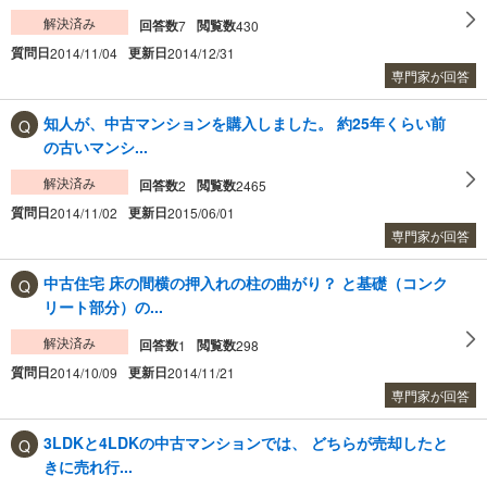
解決済み
回答数
閲覧数
7
430
質問日
更新日
2014/11/04
2014/12/31
専門家が回答
知人が、中古マンションを購入しました。 約25年くらい前
の古いマンシ...
解決済み
回答数
閲覧数
2
2465
質問日
更新日
2014/11/02
2015/06/01
専門家が回答
中古住宅 床の間横の押入れの柱の曲がり？ と基礎（コンク
リート部分）の...
解決済み
回答数
閲覧数
1
298
質問日
更新日
2014/10/09
2014/11/21
専門家が回答
3LDKと4LDKの中古マンションでは、 どちらが売却したと
きに売れ行...