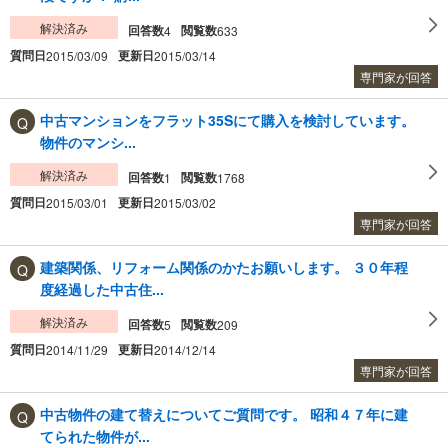
解決済み
回答数
閲覧数
4
633
質問日
更新日
2015/03/09
2015/03/14
専門家が回答
中古マンションをフラット35Sにて購入を検討しています。
物件のマンシ...
解決済み
回答数
閲覧数
1
1768
質問日
更新日
2015/03/01
2015/03/02
専門家が回答
建築関係、リフォーム関係のかたお願いします。 ３０年程
度経過した中古住...
解決済み
回答数
閲覧数
5
209
質問日
更新日
2014/11/29
2014/12/14
専門家が回答
中古物件の建て替えについてご質問です。 昭和４７年に建
てられた物件が...