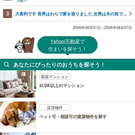
3
大喜利です 長男はわらで家を造りました 次男は木の枝で...
2026年08月01日～2026年08月07日
Yahoo!不動産
で
住まいを探そう！
あなたにぴったりのおうちを探そう！
新築マンション
3LDK以上のマンション
賃貸物件
ペット可・相談可の賃貸物件を探す