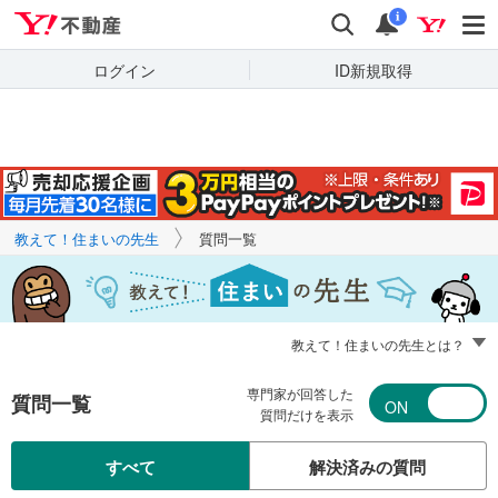
Yahoo!不動産
キーワードで
Yahoo!不動産
検索
通知
質問を探す
i
ログイン
ID新規取得
教えて！住まいの先生
質問一覧
教えて！住まいの先生とは？
専門家が回答した
質問一覧
質問だけを表示
すべて
解決済みの質問