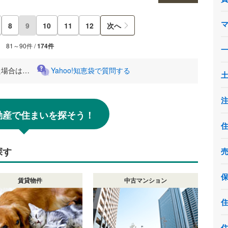
8
9
10
11
12
次へ
81～90件 /
174件
た場合は…
Yahoo!知恵袋で質問する
!不動産で住まいを探そう！
探す
賃貸物件
中古マンション