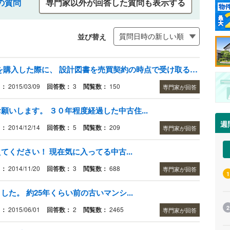
の質問
専門家以外が回答した質問も表示する
並び替え
設計図書についてです。 中古住宅を購入した際に、 設計図書を売買契約の時点で受け取る約束でしたが、 不動産屋が持参せず、 そのまま紛失した場合、 どのような対応をするのが良いでしょうか。
日：
2015/03/09
回答数：
3
閲覧数：
150
専門家が回答
いします。 ３０年程度経過した中古住...
週
日：
2014/12/14
回答数：
5
閲覧数：
209
専門家が回答
ください！ 現在気に入ってる中古...
日：
2014/11/20
回答数：
3
閲覧数：
688
専門家が回答
1
た。 約25年くらい前の古いマンシ...
2
日：
2015/06/01
回答数：
2
閲覧数：
2465
専門家が回答