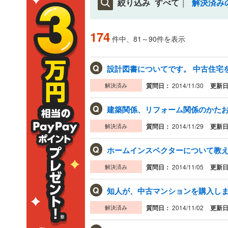
絞り込み
すべて
解決済み
174
件中、81～90件を表示
Q
解決済み
質問日：
2014/11/30
更新
Q
建築関係、リフォーム関係のかたお願
解決済み
質問日：
2014/11/29
更新
Q
ホームインスペクターについて教えて
解決済み
質問日：
2014/11/05
更新
Q
知人が、中古マンションを購入しまし
解決済み
質問日：
2014/11/02
更新