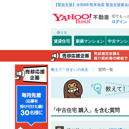
【緊急支援】令和8年熊本地震 緊急支援募
IDでもっ
ログイン
借りる
賃貸住宅
新築マンション
中古マンシ
教えて！住まいの先生
質問一覧
「中古住宅 購入」を含む質問