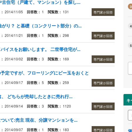
古住宅（戸建て、マンション）を探し...
3
日：
2014/11/05
回答数：
1
閲覧数：
131
専門家が回答
がり？ と基礎（コンクリート部分）の...
4
日：
2014/11/21
回答数：
1
閲覧数：
298
専門家が回答
5
イスをお願いします。 二世帯住宅が...
日：
2014/10/02
回答数：
3
閲覧数：
169
専門家が回答
の予定ですが、フローリングにビー玉をおくと
日：
2014/09/17
回答数：
5
閲覧数：
259
専門家が回答
は、 どちらが売却したときに売れ行...
キ
日：
2014/09/14
回答数：
3
閲覧数：
1120
専門家が回答
いて:売主 現在、分譲マンションを...
日：
2014/09/07
回答数：
1
閲覧数：
183
専門家が回答