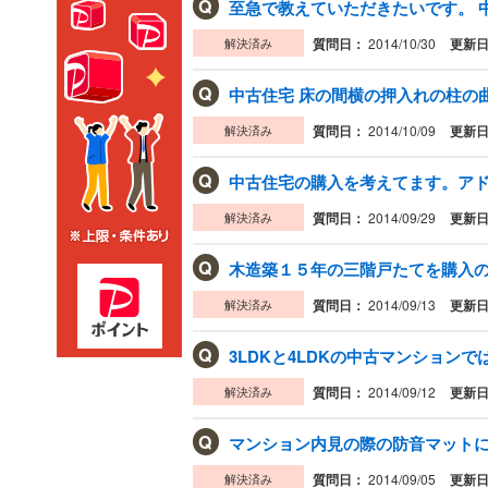
Q
至急で教えていただきたいです。 中
解決済み
質問日：
2014/10/30
更新
Q
中古住宅 床の間横の押入れの柱の曲
解決済み
質問日：
2014/10/09
更新
Q
中古住宅の購入を考えてます。アドバ
解決済み
質問日：
2014/09/29
更新
Q
木造築１５年の三階戸たてを購入
解決済み
質問日：
2014/09/13
更新
Q
3LDKと4LDKの中古マンションで
解決済み
質問日：
2014/09/12
更新
Q
マンション内見の際の防音マットにつ
解決済み
質問日：
2014/09/05
更新