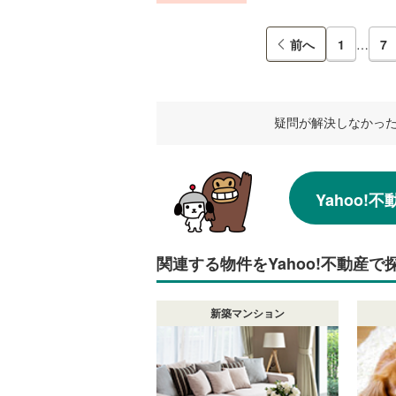
前へ
1
…
7
疑問が解決しなかっ
Yahoo
関連する物件をYahoo!不動産で
新築マンション