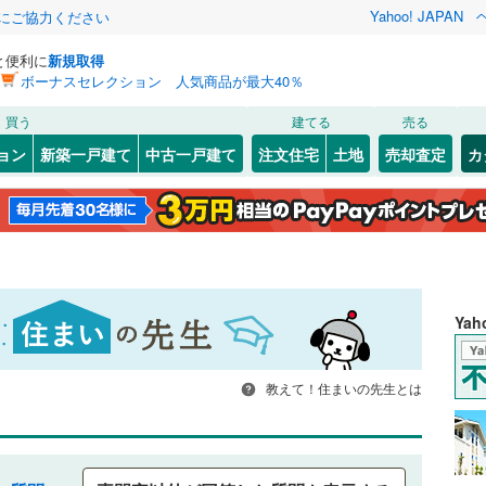
Yahoo! JAPAN
金にご協力ください
と便利に
新規取得
ボーナスセレクション 人気商品が最大40％
買う
建てる
売る
ョン
新築一戸建て
中古一戸建て
注文住宅
土地
売却査定
カ
Ya
教えて！住まいの先生とは