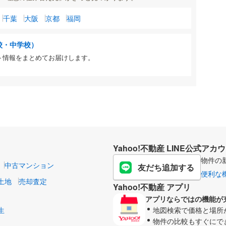
千葉
大阪
京都
福岡
校・中学校）
ト情報をまとめてお届けします。
Yahoo!不動産 LINE公式アカ
物件の
中古マンション
友だち追加する
便利な
土地
売却査定
Yahoo!不動産 アプリ
アプリならではの機能が
生
地図検索で価格と場所
物件の比較もすぐにで