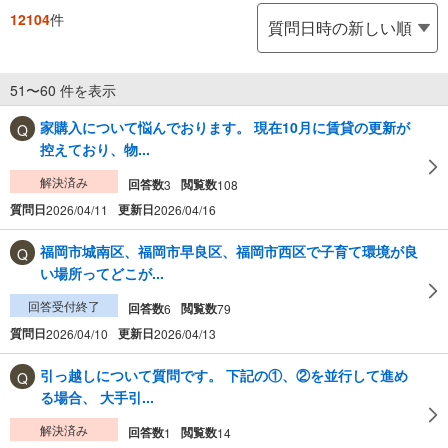
12104
件
51〜60 件を表示
家購入について悩んでおります。 現在10月に賃貸の更新が
控えており、物...
解決済み
回答数
閲覧数
3
108
質問日
更新日
2026/04/11
2026/04/16
福岡市城南区、福岡市早良区、福岡市西区で子育て環境が良
い場所ってどこが...
回答受付終了
回答数
閲覧数
6
79
質問日
更新日
2026/04/10
2026/04/13
引っ越しについて質問です。 下記の①、②を並行して進め
る場合、 大手引...
解決済み
回答数
閲覧数
1
14