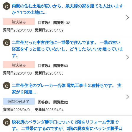
両親の住む土地が広いから、娘夫婦の家を建てる人はいます
か？1つの土地に...
解決済み
回答数
閲覧数
6
132
質問日
更新日
2026/04/03
2026/04/09
二世帯だった中古住宅に一世帯で住んでます。 一階の古い
浴室をずっと使っていないし、どうしたらいいか迷っていま
す。
解決済み
回答数
閲覧数
4
63
質問日
更新日
2026/04/03
2026/04/05
二世帯住宅のブレーカー合体 電気工事士２種持ちです。 実
家が２階建...
回答受付終了
回答数
閲覧数
5
82
質問日
更新日
2026/04/01
2026/04/04
脱衣所のベランダ勝手口について 2階をリフォーム予定で
す。 二世帯にするのですが、2階の脱衣所にベランダ勝手口