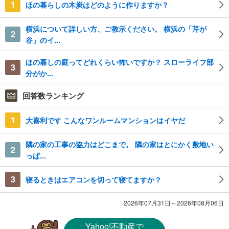
1
ほの暮らしの木炭はどのように作りますか？
横浜について詳しい方、ご教示ください。 横浜の「芹が
2
谷」のイ...
ほの暮しの庭ってどれくらい怖いですか？ スローライフ部
3
分がか...
回答数ランキング
1
大喜利です こんなワンルームマンションはイヤだ
隣の家の工事の協力はどこまで。 隣の家はとにかく敷地い
2
っぱ...
3
寝るときはエアコンを切って寝てますか？
2026年07月31日～2026年08月06日
Yahoo!不動産
で