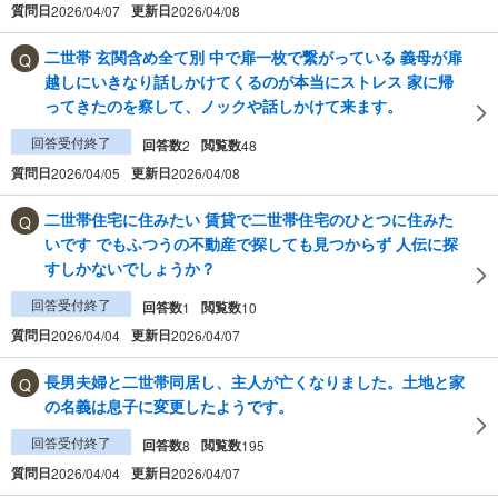
質問日
更新日
2026/04/07
2026/04/08
二世帯 玄関含め全て別 中で扉一枚で繋がっている 義母が扉
越しにいきなり話しかけてくるのが本当にストレス 家に帰
ってきたのを察して、ノックや話しかけて来ます。
回答受付終了
回答数
閲覧数
2
48
質問日
更新日
2026/04/05
2026/04/08
二世帯住宅に住みたい 賃貸で二世帯住宅のひとつに住みた
いです でもふつうの不動産で探しても見つからず 人伝に探
すしかないでしょうか？
回答受付終了
回答数
閲覧数
1
10
質問日
更新日
2026/04/04
2026/04/07
長男夫婦と二世帯同居し、主人が亡くなりました。土地と家
の名義は息子に変更したようです。
回答受付終了
回答数
閲覧数
8
195
質問日
更新日
2026/04/04
2026/04/07