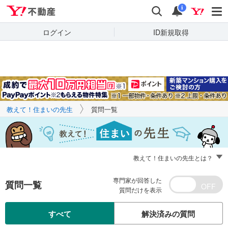
Yahoo!不動産
キーワードで
Yahoo!不動産
検索
通知
質問を探す
i
ログイン
ID新規取得
教えて！住まいの先生
質問一覧
教えて！住まいの先生とは？
専門家が回答した
質問一覧
質問だけを表示
すべて
解決済みの質問