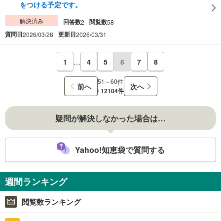
をつける予定です。
解決済み
回答数
閲覧数
2
58
質問日
更新日
2026/03/28
2026/03/31
1
…
4
5
6
7
8
51～60件
前へ
次へ
/
12104件
疑問が解決しなかった場合は…
Yahoo!知恵袋で質問する
週間ランキング
閲覧数ランキング