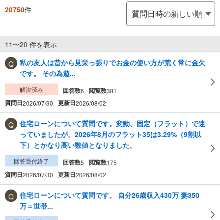
20750
件
11〜20 件を表示
私の友人は昔から見栄っ張りでお金の使い方が荒く常に金欠
です。 その為遊...
解決済み
回答数
閲覧数
6
381
質問日
更新日
2026/07/30
2026/08/02
住宅ローンについて質問です。変動、固定（フラット）で迷
っていましたが、2026年8月のフラット35は3.29%（9割以
下）とかなり高い数値となりました。
回答受付終了
回答数
閲覧数
5
175
質問日
更新日
2026/07/30
2026/08/02
住宅ローンについて質問です。 自分26歳収入430万 妻350
万＝世帯...