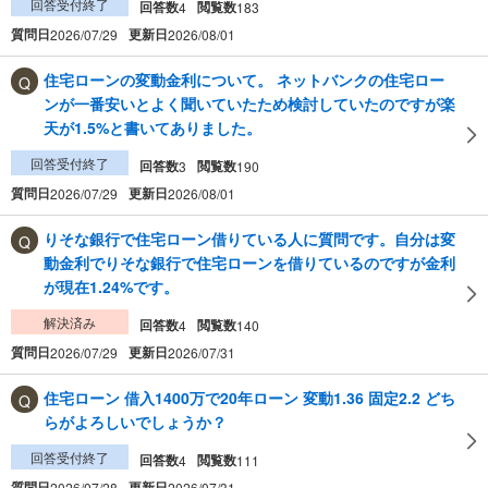
回答受付終了
回答数
閲覧数
4
183
質問日
更新日
2026/07/29
2026/08/01
住宅ローンの変動金利について。 ネットバンクの住宅ロー
ンが一番安いとよく聞いていたため検討していたのですが楽
天が1.5%と書いてありました。
回答受付終了
回答数
閲覧数
3
190
質問日
更新日
2026/07/29
2026/08/01
りそな銀行で住宅ローン借りている人に質問です。自分は変
動金利でりそな銀行で住宅ローンを借りているのですが金利
が現在1.24%です。
解決済み
回答数
閲覧数
4
140
質問日
更新日
2026/07/29
2026/07/31
住宅ローン 借入1400万で20年ローン 変動1.36 固定2.2 どち
らがよろしいでしょうか？
回答受付終了
回答数
閲覧数
4
111
質問日
更新日
2026/07/28
2026/07/31