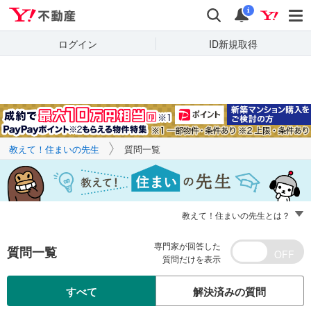
Yahoo!不動産
キーワードで
Yahoo!不動産
検索
通知
質問を探す
i
ログイン
ID新規取得
教えて！住まいの先生
質問一覧
教えて！住まいの先生とは？
専門家が回答した
質問一覧
質問だけを表示
すべて
解決済みの質問