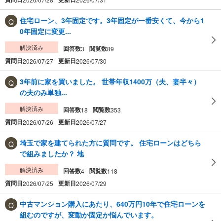
住宅ローン、3年固定です。3年固定が一番安くて、今から1
0年固定に変更...
解決済み
回答数
閲覧数
3
89
質問日
更新日
2026/07/27
2026/07/30
3年前に家を買いました。 世帯年収1400万（夫、妻半々）
の夫のみ単独...
解決済み
回答数
閲覧数
18
353
質問日
更新日
2026/07/26
2026/07/27
埼玉で家を建てられた方に質問です。 住宅ローンはどちら
で組みましたか？ 地
解決済み
回答数
閲覧数
4
118
質問日
更新日
2026/07/25
2026/07/29
中古マンション購入にあたり、640万円10年で住宅ローンを
組むのですが、変動か固定か悩んでいます。