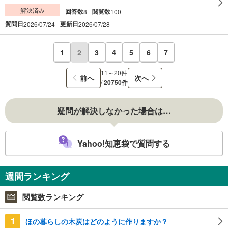
解決済み
回答数
閲覧数
8
100
質問日
更新日
2026/07/24
2026/07/28
1
2
3
4
5
6
7
11～20件
前へ
次へ
/
20750件
疑問が解決しなかった場合は…
Yahoo!知恵袋で質問する
週間ランキング
閲覧数ランキング
1
ほの暮らしの木炭はどのように作りますか？