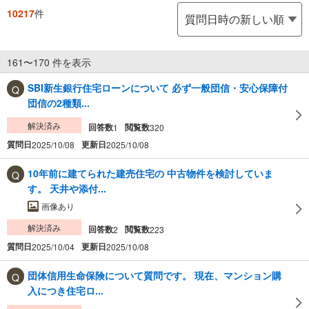
10217
件
161〜170 件を表示
SBI新生銀行住宅ローンについて 必ず一般団信・安心保障付
団信の2種類...
解決済み
回答数
閲覧数
1
320
質問日
更新日
2025/10/08
2025/10/08
10年前に建てられた建売住宅の 中古物件を検討していま
す。 天井や添付...
画像あり
解決済み
回答数
閲覧数
2
223
質問日
更新日
2025/10/04
2025/10/08
団体信用生命保険について質問です。 現在、マンション購
入につき住宅ロ...