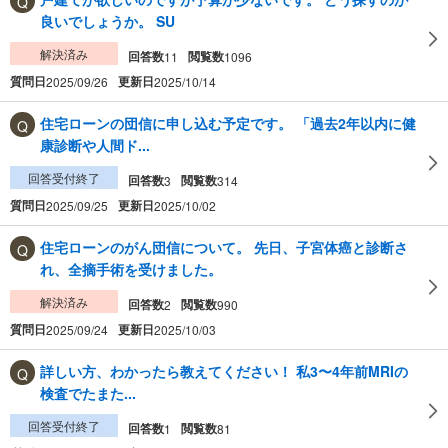
良いでしょうか。 SU
解決済み
回答数
閲覧数
11
1096
質問日
更新日
2025/09/26
2025/10/14
住宅ローンの団信に申し込む予定です。 「過去2年以内に健
康診断や人間ド...
回答受付終了
回答数
閲覧数
3
314
質問日
更新日
2025/09/25
2025/10/02
住宅ローンのがん団信について。 先日、子宮体癌と診断さ
れ、全摘手術を受けました。
解決済み
回答数
閲覧数
2
990
質問日
更新日
2025/09/24
2025/10/03
詳しい方、わかったら教えてください！ 私3〜4年前MRIの
検査でたまた...
回答受付終了
回答数
閲覧数
1
81