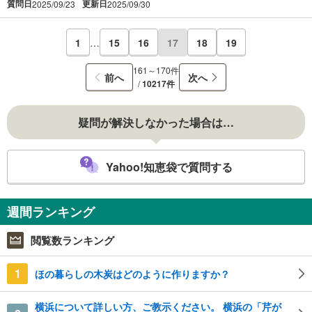
質問日
更新日
2025/09/23
2025/09/30
1
…
15
16
17
18
19
161～170件
前へ
次へ
/
10217件
疑問が解決しなかった場合は…
Yahoo!知恵袋で質問する
週間ランキング
閲覧数ランキング
1
ほの暮らしの木炭はどのように作りますか？
横浜について詳しい方、ご教示ください。 横浜の「芹が