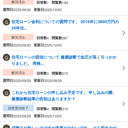
解決済み
回答数
閲覧数
1
194
質問日
更新日
2025/09/30
2025/10/03
住宅ローン金利についての質問です。 2016年に3800万円の
35年住...
解決済み
回答数
閲覧数
4
387
質問日
更新日
2025/09/30
2025/10/05
住宅ローンの団信について 健康診断で血圧が高く引っかか
りました。 再検...
解決済み
回答数
閲覧数
3
572
質問日
更新日
2025/09/29
2025/09/29
これから住宅ローンの申し込み予定です。 申し込みの際、
健康診断結果の告知はありますか？
回答受付終了
回答数
閲覧数
4
315
質問日
更新日
2025/09/28
2025/10/05
戸建てが欲しいのですが予算が少ないです。 どう探すのが