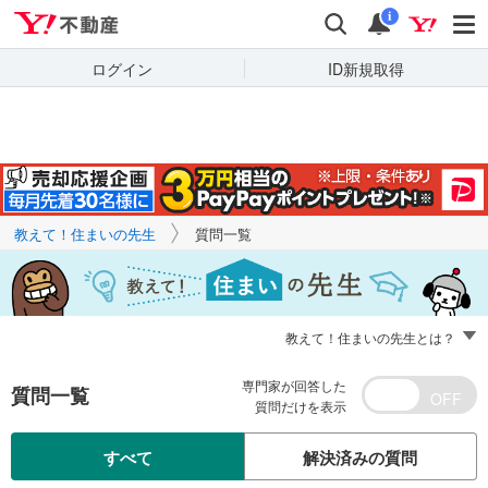
Yahoo!不動産
キーワードで
Yahoo!不動産
検索
通知
質問を探す
i
ログイン
ID新規取得
教えて！住まいの先生
質問一覧
教えて！住まいの先生とは？
専門家が回答した
質問一覧
質問だけを表示
すべて
解決済みの質問