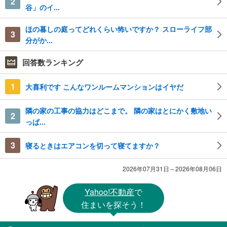
2
谷」のイ...
ほの暮しの庭ってどれくらい怖いですか？ スローライフ部
3
分がか...
回答数ランキング
1
大喜利です こんなワンルームマンションはイヤだ
隣の家の工事の協力はどこまで。 隣の家はとにかく敷地い
2
っぱ...
3
寝るときはエアコンを切って寝てますか？
2026年07月31日～2026年08月06日
Yahoo!不動産
で
住まいを探そう！