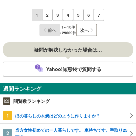
1
2
3
4
5
6
7
1～10件
前へ
次へ
/
29609件
疑問が解決しなかった場合は…
Yahoo!知恵袋で質問する
週間ランキング
閲覧数ランキング
1
ほの暮らしの木炭はどのように作りますか？
当方女性初めての一人暮らしです。 車持ちです。手取り25
2