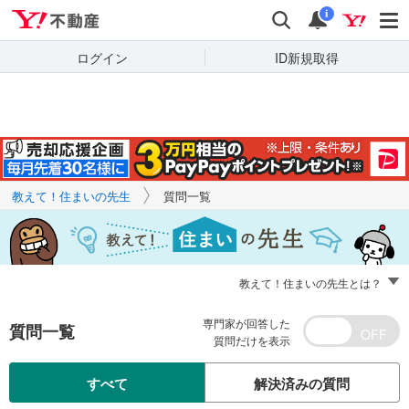
Yahoo!不動産
キーワードで
Yahoo!不動産
検索
通知
質問を探す
i
ログイン
ID新規取得
教えて！住まいの先生
質問一覧
教えて！住まいの先生とは？
専門家が回答した
質問一覧
質問だけを表示
すべて
解決済みの質問