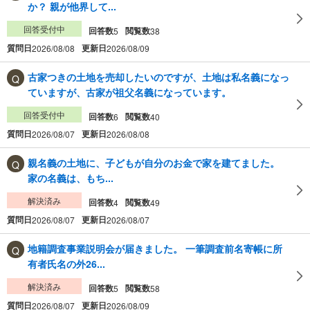
か？ 親が他界して...
回答受付中
回答数
閲覧数
5
38
質問日
更新日
2026/08/08
2026/08/09
古家つきの土地を売却したいのですが、土地は私名義になっ
ていますが、古家が祖父名義になっています。
回答受付中
回答数
閲覧数
6
40
質問日
更新日
2026/08/07
2026/08/08
親名義の土地に、子どもが自分のお金で家を建てました。
家の名義は、もち...
解決済み
回答数
閲覧数
4
49
質問日
更新日
2026/08/07
2026/08/07
地籍調査事業説明会が届きました。 一筆調査前名寄帳に所
有者氏名の外26...
解決済み
回答数
閲覧数
5
58
質問日
更新日
2026/08/07
2026/08/09