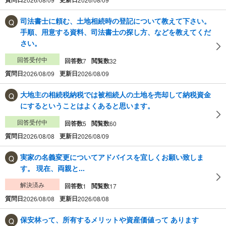
司法書士に頼む、土地相続時の登記について教えて下さい。
手順、用意する資料、司法書士の探し方、などを教えてくだ
さい。
回答受付中
回答数
閲覧数
7
32
質問日
更新日
2026/08/09
2026/08/09
大地主の相続税納税では被相続人の土地を売却して納税資金
にするということはよくあると思います。
回答受付中
回答数
閲覧数
5
60
質問日
更新日
2026/08/08
2026/08/09
実家の名義変更についてアドバイスを宜しくお願い致しま
す。 現在、両親と...
解決済み
回答数
閲覧数
1
17
質問日
更新日
2026/08/08
2026/08/08
保安林って、所有するメリットや資産価値って あります