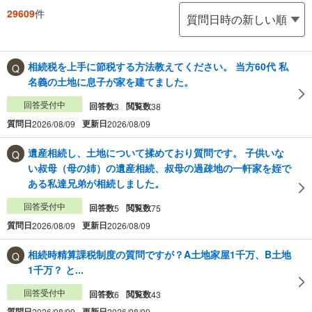
29609
件
相続税を上手に節税する方法教えてください。 当方60代 私
名義の土地に息子が家を建てました。
回答受付中
回答数
閲覧数
3
38
質問日
更新日
2026/08/09
2026/08/09
遺産相続し、土地について揉めており質問です。 子供いな
い叔母（母の姉）の遺産相続、叔母の過疎地の一軒家を姪で
ある私達兄弟が相続しました。
回答受付中
回答数
閲覧数
5
75
質問日
更新日
2026/08/09
2026/08/09
相続時精算課税制度の質問ですが？A土地家屋1千万、B土地
1千万？ と...
回答受付中
回答数
閲覧数
6
43
質問日
更新日
2026/08/09
2026/08/09