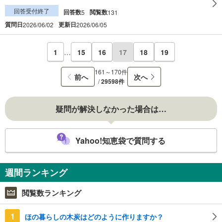
回答受付終了
回答数
閲覧数
5
131
質問日
更新日
2026/06/02
2026/06/05
1
…
15
16
17
18
19
161～170件
前へ
次へ
/
29598件
疑問が解決しなかった場合は…
Yahoo!知恵袋で質問する
週間ランキング
閲覧数ランキング
1
ほの暮らしの木炭はどのように作りますか？