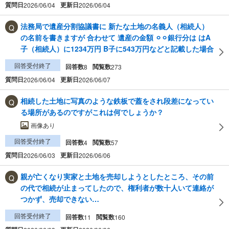
質問日
更新日
2026/06/04
2026/06/04
法務局で遺産分割協議書に 新たな土地の名義人（相続人）
の名前を書きますが 合わせて 遺産の金額 ⚪︎⚪︎銀行分は はA
子（相続人）に1234万円 B子に543万円などと記載した場合
回答受付終了
回答数
閲覧数
8
273
質問日
更新日
2026/06/04
2026/06/07
相続した土地に写真のような鉄板で蓋をされ段差になってい
る場所があるのですがこれは何でしょうか？
画像あり
回答受付終了
回答数
閲覧数
4
57
質問日
更新日
2026/06/03
2026/06/06
親が亡くなり実家と土地を売却しようとしたところ、その前
の代で相続が止まってしたので、権利者が数十人いて連絡が
つかず、売却できない…
回答受付終了
回答数
閲覧数
11
160