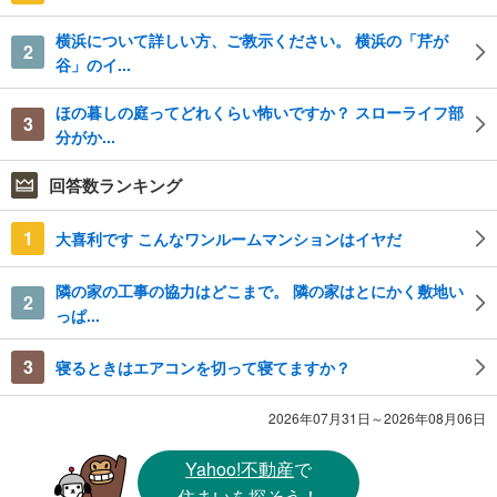
横浜について詳しい方、ご教示ください。 横浜の「芹が
2
谷」のイ...
ほの暮しの庭ってどれくらい怖いですか？ スローライフ部
3
分がか...
回答数ランキング
1
大喜利です こんなワンルームマンションはイヤだ
隣の家の工事の協力はどこまで。 隣の家はとにかく敷地い
2
っぱ...
3
寝るときはエアコンを切って寝てますか？
2026年07月31日～2026年08月06日
Yahoo!不動産
で
住まいを探そう！