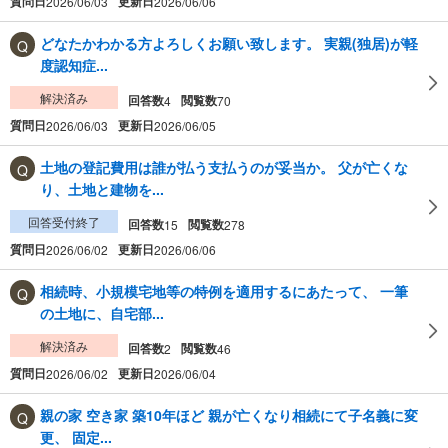
質問日
更新日
2026/06/03
2026/06/06
どなたかわかる方よろしくお願い致します。 実親(独居)が軽
度認知症...
解決済み
回答数
閲覧数
4
70
質問日
更新日
2026/06/03
2026/06/05
土地の登記費用は誰が払う支払うのが妥当か。 父が亡くな
り、土地と建物を...
回答受付終了
回答数
閲覧数
15
278
質問日
更新日
2026/06/02
2026/06/06
相続時、小規模宅地等の特例を適用するにあたって、 一筆
の土地に、自宅部...
解決済み
回答数
閲覧数
2
46
質問日
更新日
2026/06/02
2026/06/04
親の家 空き家 築10年ほど 親が亡くなり相続にて子名義に変
更、 固定...