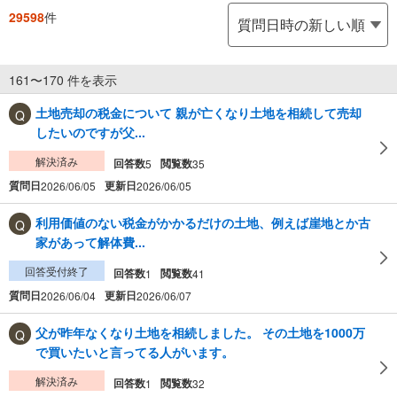
29598
件
161〜170 件を表示
土地売却の税金について 親が亡くなり土地を相続して売却
したいのですが父...
解決済み
回答数
閲覧数
5
35
質問日
更新日
2026/06/05
2026/06/05
利用価値のない税金がかかるだけの土地、例えば崖地とか古
家があって解体費...
回答受付終了
回答数
閲覧数
1
41
質問日
更新日
2026/06/04
2026/06/07
父が昨年なくなり土地を相続しました。 その土地を1000万
で買いたいと言ってる人がいます。
解決済み
回答数
閲覧数
1
32