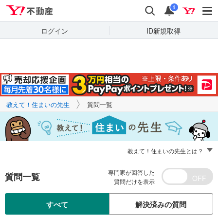
Yahoo!不動産
キーワードで
Yahoo!不動産
検索
通知
質問を探す
i
ログイン
ID新規取得
教えて！住まいの先生
質問一覧
教えて！住まいの先生とは？
専門家が回答した
質問一覧
質問だけを表示
すべて
解決済みの質問